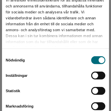
Författare
och annonserna till användarna, tillhandahålla funktioner
Per Berg
för sociala medier och analysera vår trafik. Vi
Begränsad fraktregion
vidarebefordrar även sådana identifierare och annan
Per Berg är utbildad bibliotekarie med 15 års
information från din enhet till de sociala medier och
erfarenhet av arbete med skriv- och läslust och
annons- och analysföretag som vi samarbetar med.
att hålla skrivarverkstäder för barn och unga.
Dessa kan i sin tur kombinera informationen med annan
Han sk...
information som du har tillhandahållit eller som de har
Det verkar som att du besöker
samlat in när du har använt deras tjänster.
nyponochviljaforlag.se via en enhet utanför
Samtyckesval
Sverige. Vi erbjuder inte leveranser utanför
Nödvändig
Sverige. För att kunna slutföra ett köp måste
leveransadressen vara i Sverige.
Inställningar
Kontakta kundservice
Författare
Statistik
Helena Dahlgren
Marknadsföring
Stäng
Helena Dahlgren är en populär författare som