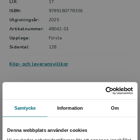
LIX:
17
ISBN:
9789180778336
Utgivningsår:
2025
Artikelnummer:
48042-01
Upplaga:
Första
Sidantal:
128
Köp- och leveransvillkor
Upphovspersoner
Samtycke
Information
Om
Denna webbplats använder cookies
Vi använder enhetsidentifierare för att anpassa innehållet