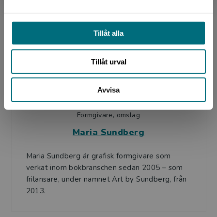
skapat läsintresse hos många unga med sina
fantasyböcker och skräckberättelser. Hennes
böcker om Ödesr...
Tillåt alla
Tillåt urval
Avvisa
Formgivare, omslag
Maria Sundberg
Maria Sundberg är grafisk formgivare som
verkat inom bokbranschen sedan 2005 – som
frilansare, under namnet Art by Sundberg, från
2013.