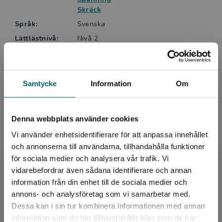
Skräck
Språk:
Svenska
Lättlästnivå:
Nivå 2
ISBN:
9789180776431
Utgivningsår:
2024
Artikelnummer:
47511-EB01
Samtycke
Information
Om
Upplaga:
Första
Denna webbplats använder cookies
Upphovspersoner
Vi använder enhetsidentifierare för att anpassa innehållet
och annonserna till användarna, tillhandahålla funktioner
för sociala medier och analysera vår trafik. Vi
Begränsad fraktregion
vidarebefordrar även sådana identifierare och annan
information från din enhet till de sociala medier och
annons- och analysföretag som vi samarbetar med.
Dessa kan i sin tur kombinera informationen med annan
information som du har tillhandahållit eller som de har
Författare