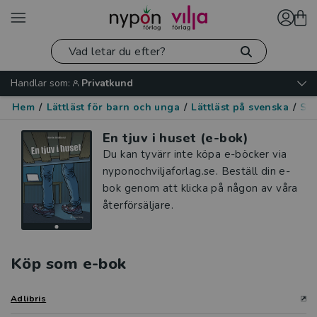
Handlar som:
Privatkund
Hem
/
Lättläst för barn och unga
/
Lättläst på svenska
/
Spä
En tjuv i huset (e-bok)
Du kan tyvärr inte köpa e-böcker via
nyponochviljaforlag.se. Beställ din e-
bok genom att klicka på någon av våra
återförsäljare.
Köp som e-bok
Adlibris