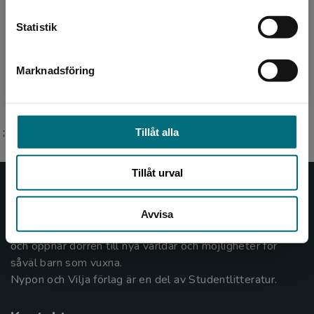
Översättare
Statistik
Catharina Andersson
Marknadsföring
Stäng
;
Tillåt alla
Tillåt urval
Nypon och Vilja
Avvisa
Nypon och Vilja förlag ger ut böcker som väcker läslust
och öppnar dörren till nya världar och möjligheter för
såväl barn som vuxna.
Nypon och Vilja förlag är en del av Studentlitteratur.