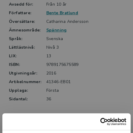
Avsedd för:
Från 10 år
Författare:
Bente Bratlund
Översättare:
Catharina Andersson
Ämnesområde:
Spänning
Språk:
Svenska
Lättlästnivå:
Nivå 3
LIX:
13
ISBN:
9789175675589
Utgivningsår:
2016
Artikelnummer:
41346-EB01
Upplaga:
Första
Sidantal:
36
Upphovspersoner