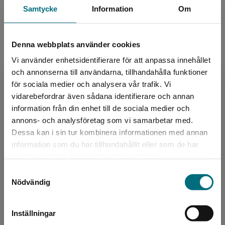
Samtycke
Information
Om
Denna webbplats använder cookies
Vi använder enhetsidentifierare för att anpassa innehållet
Författare
och annonserna till användarna, tillhandahålla funktioner
för sociala medier och analysera vår trafik. Vi
Bente Bratlund
Begränsad fraktregion
vidarebefordrar även sådana identifierare och annan
information från din enhet till de sociala medier och
Bente Bratlund är född 1952 i Bergen och är
annons- och analysföretag som vi samarbetar med.
en norsk författare. Hon har skrivit ett flertal
Dessa kan i sin tur kombinera informationen med annan
romaner, diktsamlingar och barnböcker. Hon är
information som du har tillhandahållit eller som de har
utbildad...
Det verkar som att du besöker
samlat in när du har använt deras tjänster.
nyponochviljaforlag.se via en enhet utanför
Samtyckesval
Sverige. Vi erbjuder inte leveranser utanför
Nödvändig
Sverige. För att kunna slutföra ett köp måste
leveransadressen vara i Sverige.
Inställningar
Kontakta kundservice