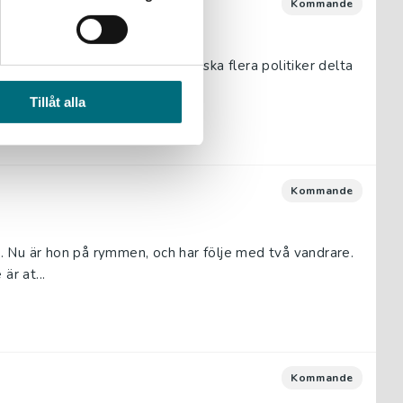
Kommande
och dödar folk. Vid invigningen ska flera politiker delta
ts...
Tillåt alla
Kommande
rn. Nu är hon på rymmen, och har följe med två vandrare.
är at...
Kommande