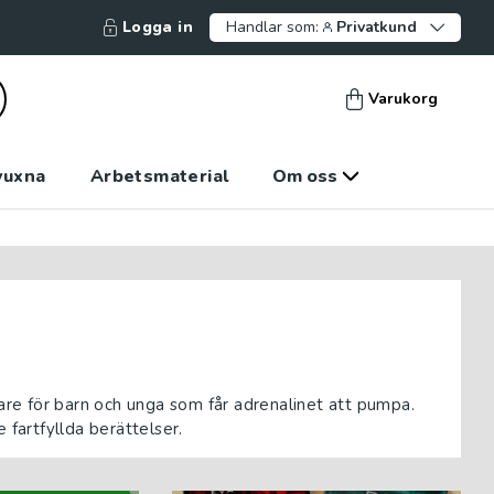
Logga in
Handlar som:
Privatkund
Varukorg
vuxna
Arbetsmaterial
Om oss
dare för barn och unga som får adrenalinet att pumpa.
 fartfyllda berättelser.