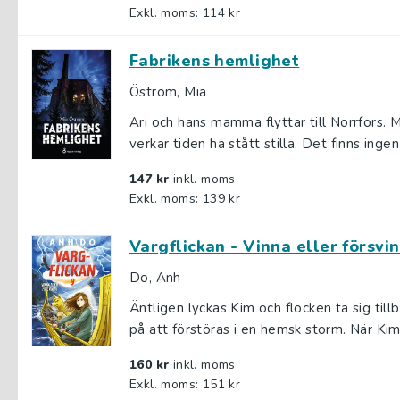
Exkl. moms: 114 kr
Fabrikens hemlighet
Öström, Mia
Ari och hans mamma flyttar till Norrfors.
verkar tiden ha stått stilla. Det finns inge
147 kr
inkl. moms
Exkl. moms: 139 kr
Vargflickan - Vinna eller försvi
Do, Anh
Äntligen lyckas Kim och flocken ta sig till
på att förstöras i en hemsk storm. När Kim h
160 kr
inkl. moms
Exkl. moms: 151 kr