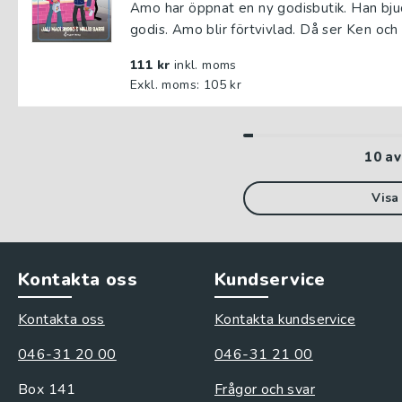
Amo har öppnat en ny godisbutik. Han bjude
godis. Amo blir förtvivlad. Då ser Ken och M
111 kr
inkl. moms
Exkl. moms: 105 kr
10
a
Visa 
Kontakta oss
Kundservice
Kontakta oss
Kontakta kundservice
046-31 20 00
046-31 21 00
Box 141
Frågor och svar