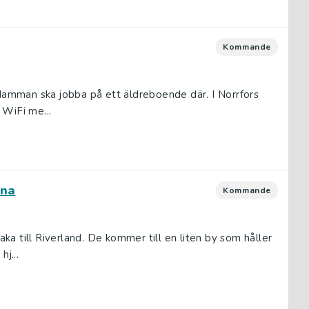
Kommande
 Mamman ska jobba på ett äldreboende där. I Norrfors
n WiFi me...
nna
Kommande
baka till Riverland. De kommer till en liten by som håller
j...