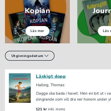
Kopian
Jour
Läs mer
Läs 
Läskigt dopp
Halling, Thomas
Dagge ska bada i havet. Men en bit ut i
slingrande som vill dra ner honom under yta
121 kr
inkl. moms