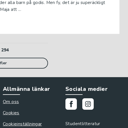
r alla barn på godis. Men fy, det är ju superäckligt
aja att ...
v
294
fler
Allmänna länkar
Sociala medier
Om oss
Cookies
Cookieinställningar
Studentlitteratur