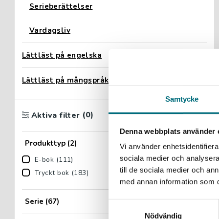
Serieberättelser
Vardagsliv
Lättläst på engelska
Lättläst på mångspråk
Samtycke
(0)
Aktiva filter
Denna webbplats använder 
Produkttyp
(2)
Vi använder enhetsidentifierar
sociala medier och analysera 
E-bok (111)
till de sociala medier och a
Tryckt bok (183)
med annan information som du 
Serie
(67)
Samtyckesval
Nödvändig