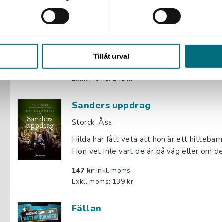
Klättringen
Bengtsson, Torsten
En ny fabrik ska tillverka minor som skadar 
och det kommer att vara journalister på pla
Tillåt urval
154 kr
inkl. moms
Exkl. moms: 145 kr
Sanders uppdrag
Storck, Åsa
Hilda har fått veta att hon är ett hitteba
Hon vet inte vart de är på väg eller om de 
147 kr
inkl. moms
Exkl. moms: 139 kr
Fällan