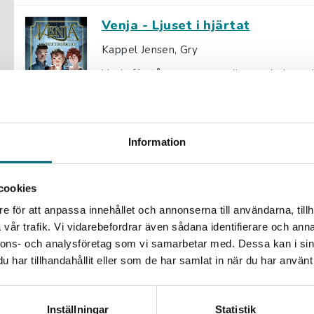
Venja - Ljuset i hjärtat
Kappel Jensen, Gry
Venja förstår nu vem som liggare bakom d
bryta förbannelsen som vilar över hennes v
142 kr
inkl. moms
Exkl. moms: 134 kr
Information
Vampyrernas natt
cookies
Berg, Per, Dahlgren, Helena
e för att anpassa innehållet och annonserna till användarna, tillh
I Månberga har barn försvunnit, och allt p
vår trafik. Vi vidarebefordrar även sådana identifierare och anna
Ingen vet vart han har tagit vägen, men ha
nnons- och analysföretag som vi samarbetar med. Dessa kan i sin
har tillhandahållit eller som de har samlat in när du har använt 
147 kr
inkl. moms
Exkl. moms: 139 kr
Inställningar
Statistik