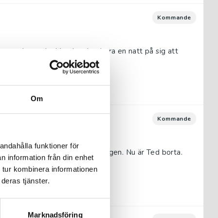
Kommande
en onda magin. Men hon har bara en natt på sig att
änner. Annars ...
Om
Kommande
andahålla funktioner för
ekar mot det gamla slottet i skogen. Nu är Ted borta.
n information från din enhet
ns vänner...
 tur kombinera informationen
deras tjänster.
Marknadsföring