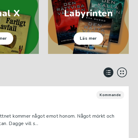
nal X
Labyrinten
mer
Läs mer
Kommande
 vattnet kommer något emot honom. Något mörkt och
n. Dagge vill s...