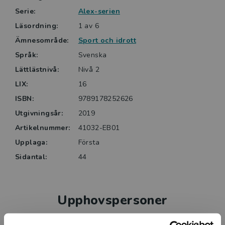
Serie:
Alex-serien
Läsordning:
1 av 6
Ämnesområde:
Sport och idrott
Språk:
Svenska
Lättlästnivå:
Nivå 2
LIX:
16
ISBN:
9789178252626
Utgivningsår:
2019
Artikelnummer:
41032-EB01
Upplaga:
Första
Sidantal:
44
Upphovspersoner