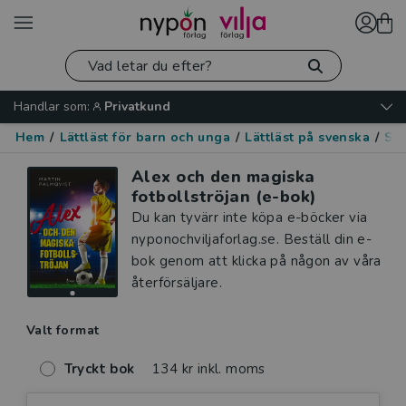
Handlar som:
Privatkund
Hem
/
Lättläst för barn och unga
/
Lättläst på svenska
/
Spo
Alex och den magiska
fotbollströjan (e-bok)
Du kan tyvärr inte köpa e-böcker via
nyponochviljaforlag.se. Beställ din e-
bok genom att klicka på någon av våra
återförsäljare.
Valt format
Tryckt bok
134 kr inkl. moms