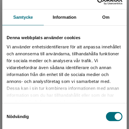
Samtycke
Information
Om
Författare
Denna webbplats använder cookies
Martin Palmqvist
Vi använder enhetsidentifierare för att anpassa innehållet
och annonserna till användarna, tillhandahålla funktioner
Martin Palmqvist är född 1975 och bor i Ystad.
för sociala medier och analysera vår trafik. Vi
Förutom att skriva böcker arbetar Martin även
Begränsad fraktregion
vidarebefordrar även sådana identifierare och annan
som gymnasielärare i matematik och tycker att
information från din enhet till de sociala medier och
det finn...
annons- och analysföretag som vi samarbetar med.
Dessa kan i sin tur kombinera informationen med annan
information som du har tillhandahållit eller som de har
Det verkar som att du besöker
samlat in när du har använt deras tjänster.
nyponochviljaforlag.se via en enhet utanför
Samtyckesval
Sverige. Vi erbjuder inte leveranser utanför
Nödvändig
Sverige. För att kunna slutföra ett köp måste
leveransadressen vara i Sverige.