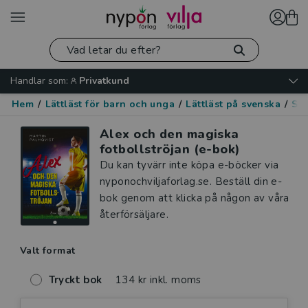
Handlar som:
Privatkund
Hem
/
Lättläst för barn och unga
/
Lättläst på svenska
/
Spo
Alex och den magiska
fotbollströjan (e-bok)
Du kan tyvärr inte köpa e-böcker via
nyponochviljaforlag.se. Beställ din e-
bok genom att klicka på någon av våra
återförsäljare.
Valt format
Tryckt bok
134 kr inkl. moms