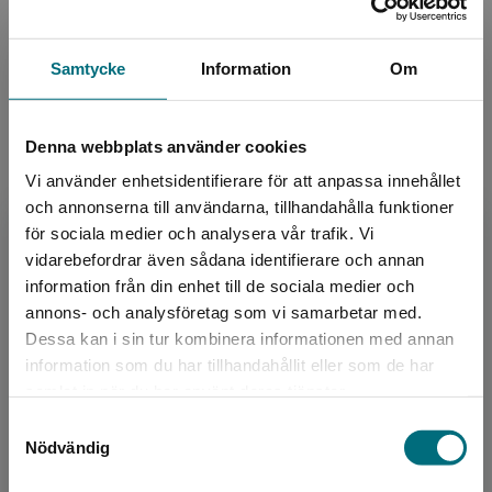
Samtycke
Information
Om
Författare
Denna webbplats använder cookies
Martin Palmqvist
Vi använder enhetsidentifierare för att anpassa innehållet
och annonserna till användarna, tillhandahålla funktioner
Martin Palmqvist är född 1975 och bor i Ystad.
för sociala medier och analysera vår trafik. Vi
Förutom att skriva böcker arbetar Martin även
Begränsad fraktregion
vidarebefordrar även sådana identifierare och annan
som gymnasielärare i matematik och tycker att
information från din enhet till de sociala medier och
det finn...
annons- och analysföretag som vi samarbetar med.
Dessa kan i sin tur kombinera informationen med annan
information som du har tillhandahållit eller som de har
Det verkar som att du besöker
samlat in när du har använt deras tjänster.
nyponochviljaforlag.se via en enhet utanför
Samtyckesval
Sverige. Vi erbjuder inte leveranser utanför
Nödvändig
Sverige. För att kunna slutföra ett köp måste
leveransadressen vara i Sverige.