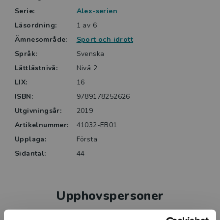
Serie:
Alex-serien
Läsordning:
1 av 6
Ämnesområde:
Sport och idrott
Språk:
Svenska
Lättlästnivå:
Nivå 2
LIX:
16
ISBN:
9789178252626
Utgivningsår:
2019
Artikelnummer:
41032-EB01
Upplaga:
Första
Sidantal:
44
Upphovspersoner