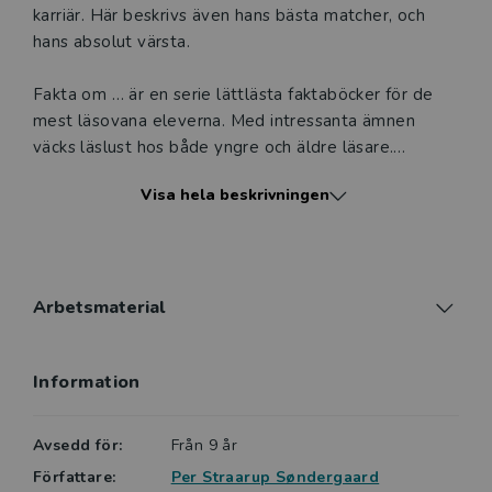
karriär. Här beskrivs även hans bästa matcher, och
hans absolut värsta.
Fakta om … är en serie lättlästa faktaböcker för de
mest läsovana eleverna. Med intressanta ämnen
väcks läslust hos både yngre och äldre läsare.
Böckerna har ett enkelt språk, mycket bilder och en
Visa hela beskrivningen
lättillgänglig form som är speciellt framtagen för att
locka till vidare läsning. Svåra ord och begrepp
förklaras i faktarutor. För att vänja den ovana läsaren
vid hur en faktabok fungerar har boken både
innehållsförteckning och register.
Arbetsmaterial
Sagt om Fakta om Mbappé
Information
Lättlästa böcker om ämnen som engagerar fyller en
viktig funktion i arbetet med att få lässvaga
ungdomar att läsa, och boken om Mbappé är just en
Avsedd för:
Från 9 år
sådan bok.
Författare:
Per Straarup Søndergaard
Birgitta Mark, BTJ