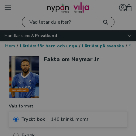
Handlar som:
Privatkund
Hem
/
Lättläst för barn och unga
/
Lättläst på svenska
/
Spo
Fakta om Neymar Jr
Valt format
Tryckt bok
140 kr inkl. moms
E-bok