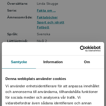
Översättare:
Linda Skugge
Serie:
Fakta om ...
Ämnesområde:
Faktaböcker
Sport och idrott
Fotboll
Språk:
Svenska
Lättlästnivå:
Nivå 2
ISBN:
9789180770675
Utgivningsår:
2024
Artikelnummer:
46981-01
Samtycke
Information
Om
Upplaga:
Första
Sidantal:
40
Denna webbplats använder cookies
Vi använder enhetsidentifierare för att anpassa innehållet
Köp- och leveransvillkor
och annonserna till användarna, tillhandahålla funktioner
för sociala medier och analysera vår trafik. Vi
Begränsad fraktregion
vidarebefordrar även sådana identifierare och annan