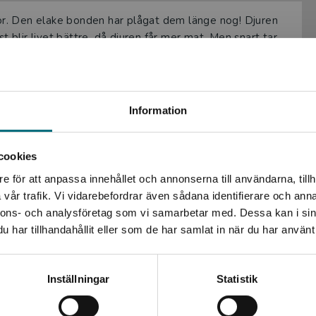
r. Den elake bonden har plågat dem länge nog! Djuren
t blir livet bättre, då djuren får mer mat. Men snart tar
 Alla orättvisor som från bondens tid kommer tillbaka.
rwell, från 1945. Nu kommer denna klassiker i en lättläst
Sovjetunionen fram till andra världskriget. De två styrande
Begränsad fraktregion
 dem emellan. Orwell skrev i inledningen till
Information
vjetunionen men att förhållandena inte var mycket
cookies
e för att anpassa innehållet och annonserna till användarna, tillh
Det verkar som att du besöker nyponochviljaforlag.se via
vår trafik. Vi vidarebefordrar även sådana identifierare och anna
en enhet utanför Sverige. Vi erbjuder inte leveranser
nnons- och analysföretag som vi samarbetar med. Dessa kan i sin
utanför Sverige. För att kunna slutföra ett köp måste
har tillhandahållit eller som de har samlat in när du har använt 
leveransadressen vara i Sverige.
Kontakta kundservice
Inställningar
Statistik