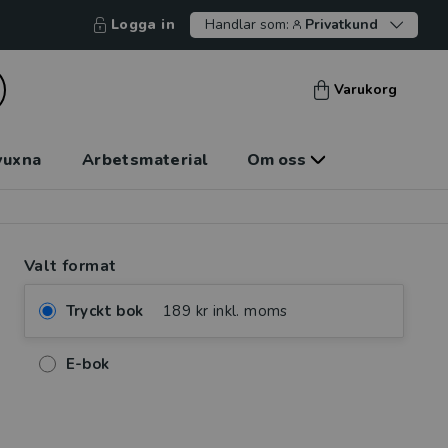
Logga in
Handlar som:
Privatkund
Varukorg
vuxna
Arbetsmaterial
Om oss
Valt format
Tryckt bok
189 kr inkl. moms
E-bok