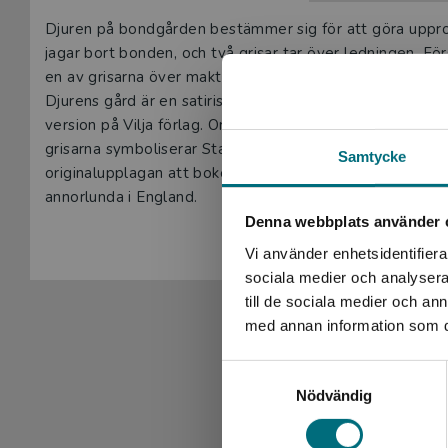
Beskrivning
Djuren på bondgården bestämmer sig för att göra uppro
jagar bort bonden, och två grisar tar över ledningen. Förs
en av grisarna över makten, och gården blir en diktatur.
Djurens gård är en satirisk roman och fabel av George O
version på Vilja förlag. Orwell beskriver utvecklingen i 
grisarna symboliserar Stalin och Trotskij och maktkampen
Samtycke
originalupplagan att boken i första hand handlar om So
annorlunda i England.
Denna webbplats använder 
Vi använder enhetsidentifierar
sociala medier och analysera 
till de sociala medier och a
med annan information som du 
Samtyckesval
Nödvändig