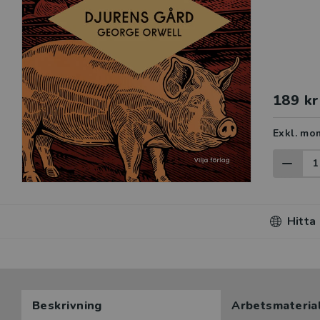
189 kr
Exkl. mo
Hitta
Beskrivning
Arbetsmateria