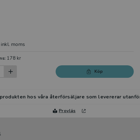
inkl. moms
178 kr
ms:
Köp
 produkten hos våra återförsäljare som levererar utanfö
Provläs
l