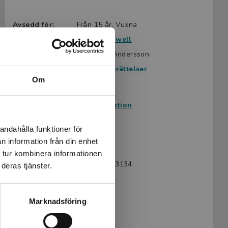
Avsedd för:
Från 15 år, Vuxna
Författare:
George Orwell
Översättare:
Catharina Andersson
Serie:
Tidlösa berättelser
Om
Ämnesområde:
Fabler
Klassiker
Science Fiction
Språk:
Svenska
andahålla funktioner för
Lättlästnivå:
X-Large
n information från din enhet
LIX:
25
 tur kombinera informationen
ISBN:
9789179493134
deras tjänster.
Utgivningsår:
2021
Artikelnummer:
43719-01
Marknadsföring
Upplaga:
Första
Sidantal:
72