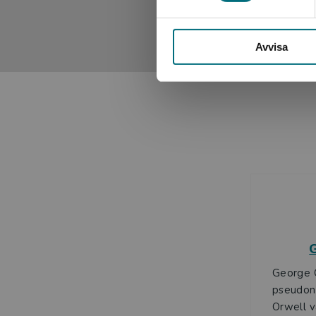
Avvisa
George 
pseudony
Orwell va