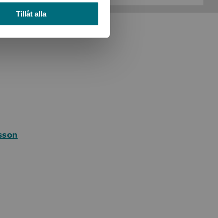
Tillåt alla
sson