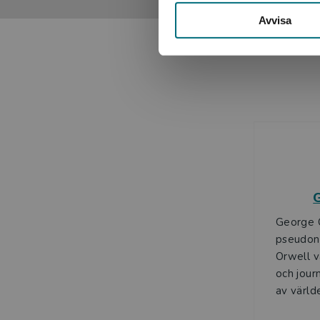
Avvisa
George 
pseudony
Orwell va
och jour
av världe