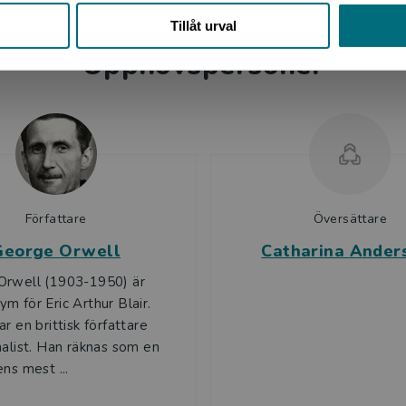
Tillåt urval
Upphovspersoner
Författare
Översättare
George Orwell
Catharina Ander
Orwell (1903-1950) är
m för Eric Arthur Blair.
r en brittisk författare
nalist. Han räknas som en
ns mest ...