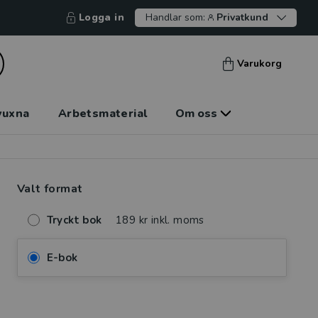
Logga in
Handlar som:
Privatkund
Varukorg
vuxna
Arbetsmaterial
Om oss
Valt format
Tryckt bok
189 kr inkl. moms
E-bok