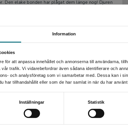
r. Den elake bonden har plågat dem länge nog! Djuren
t blir livet bättre, då djuren får mer mat. Men snart tar
 Alla orättvisor som från bondens tid kommer tillbaka.
rwell, från 1945. Nu kommer denna klassiker i en lättläst
Sovjetunionen fram till andra världskriget. De två styrande
Begränsad fraktregion
Information
 dem emellan. Orwell skrev i inledningen till
vjetunionen men att förhållandena inte var mycket
cookies
e för att anpassa innehållet och annonserna till användarna, tillh
Det verkar som att du besöker nyponochviljaforlag.se via
vår trafik. Vi vidarebefordrar även sådana identifierare och anna
en enhet utanför Sverige. Vi erbjuder inte leveranser
nnons- och analysföretag som vi samarbetar med. Dessa kan i sin
utanför Sverige. För att kunna slutföra ett köp måste
har tillhandahållit eller som de har samlat in när du har använt 
leveransadressen vara i Sverige.
Kontakta kundservice
Inställningar
Statistik
Stäng