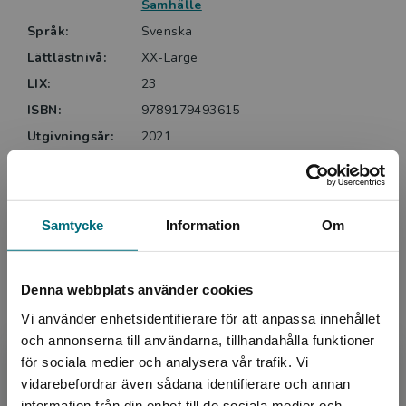
Samhälle
Språk:
Svenska
Lättlästnivå:
XX-Large
LIX:
23
ISBN:
9789179493615
Utgivningsår:
2021
Artikelnummer:
43432-EB01
Upplaga:
Första
Sidantal:
196
Samtycke
Information
Om
Upphovspersoner
Denna webbplats använder cookies
Vi använder enhetsidentifierare för att anpassa innehållet
och annonserna till användarna, tillhandahålla funktioner
för sociala medier och analysera vår trafik. Vi
Begränsad fraktregion
vidarebefordrar även sådana identifierare och annan
information från din enhet till de sociala medier och