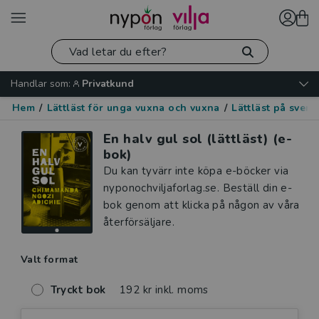
Handlar som:
Privatkund
Hem
/
Lättläst för unga vuxna och vuxna
/
Lättläst på sven
En halv gul sol (lättläst) (e-
bok)
Du kan tyvärr inte köpa e-böcker via
nyponochviljaforlag.se. Beställ din e-
bok genom att klicka på någon av våra
återförsäljare.
Valt format
Tryckt bok
192 kr inkl. moms