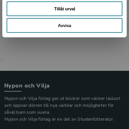
Tomas Dömstedt är född 1960 i Örebro och är
Tillåt urval
barn- och ungdomsboksförfattare, men skriver
numera i huvudsak faktaböcker och biografier.
Han bor i Ha...
Avvisa
;
Nypon och Vilja
Nypon och Vilja förlag ger ut böcker som väcker läslust
och öppnar dörren till nya världar och möjligheter för
såväl barn som vuxna.
Nypon och Vilja förlag är en del av Studentlitteratur.