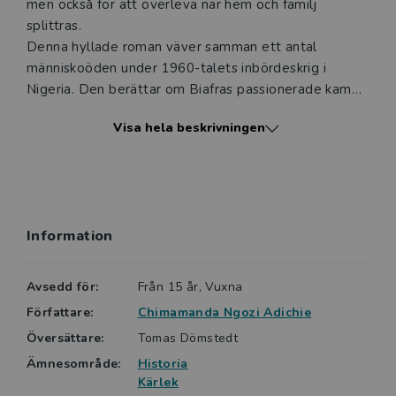
men också för att överleva när hem och familj
splittras.
Denna hyllade roman väver samman ett antal
människoöden under 1960-talets inbördeskrig i
Nigeria. Den berättar om Biafras passionerade kamp
att bli en fristående stat inom Nigeria och det
Visa hela beskrivningen
skrämmande våld som följer. Boken skildrar krigets
fasor och hur kriget både bryter ner och förenar
människor. Men också hur kärleken ger styrka under
de allra svåraste omständigheter. Här är boken i en
lättlästbearbetad version.
Information
Avsedd för:
Från 15 år, Vuxna
Författare:
Chimamanda Ngozi Adichie
Översättare:
Tomas Dömstedt
Ämnesområde:
Historia
Kärlek