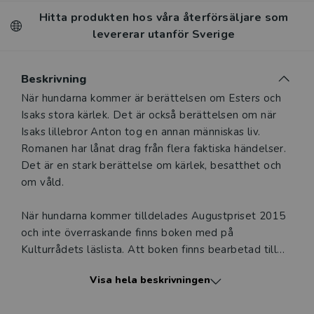
Hitta produkten hos våra återförsäljare som
levererar utanför Sverige
Beskrivning
Beskrivning
När hundarna kommer är berättelsen om Esters och
Isaks stora kärlek. Det är också berättelsen om när
Isaks lillebror Anton tog en annan människas liv.
Romanen har lånat drag från flera faktiska händelser.
Det är en stark berättelse om kärlek, besatthet och
om våld.
När hundarna kommer tilldelades Augustpriset 2015
och inte överraskande finns boken med på
Kulturrådets läslista. Att boken finns bearbetad till
lättläst gör den tillgänglig för fler läsare som därmed
Visa hela beskrivningen
får möjlighet att samtala om sina läsupplevelser och
att få känna samhörighet med klasskamraterna.