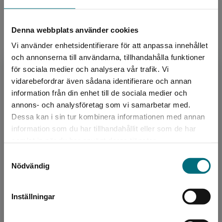
Upplaga:
Första
Denna webbplats använder cookies
Köp- och leveransvillkor
Vi använder enhetsidentifierare för att anpassa innehållet
och annonserna till användarna, tillhandahålla funktioner
för sociala medier och analysera vår trafik. Vi
Upphovspersoner
Begränsad fraktregion
vidarebefordrar även sådana identifierare och annan
information från din enhet till de sociala medier och
annons- och analysföretag som vi samarbetar med.
Dessa kan i sin tur kombinera informationen med annan
information som du har tillhandahållit eller som de har
Det verkar som att du besöker
samlat in när du har använt deras tjänster.
nyponochviljaforlag.se via en enhet utanför
Samtyckesval
Sverige. Vi erbjuder inte leveranser utanför
Författare
Nödvändig
Sverige. För att kunna slutföra ett köp måste
Jessica Schiefauer
leveransadressen vara i Sverige.
Inställningar
Jessica Schiefauer är född och uppvuxen i
Kontakta kundservice
Kungälv utanför Göteborg. Hon har gått