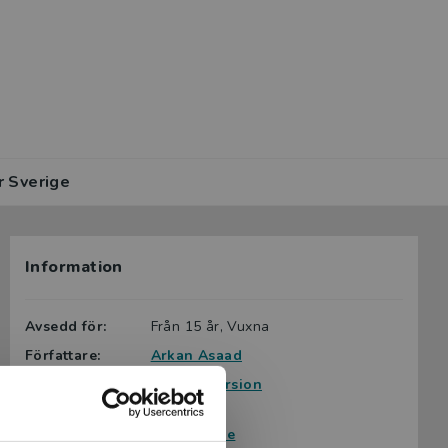
r Sverige
Information
Avsedd för:
Från 15 år, Vuxna
Författare:
Arkan Asaad
Serie:
Lättläst version
Ämnesområde:
Kärlek
Ny i Sverige