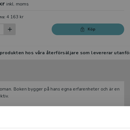
kr
inkl. moms
4 163 kr
ms:
Köp
 produkten hos våra återförsäljare som levererar utanfö
roman. Boken bygger på hans egna erfarenheter och är en
ktiv.
spelats som teaterföreställning.
ta. Att boken finns bearbetad till lättläst gör den