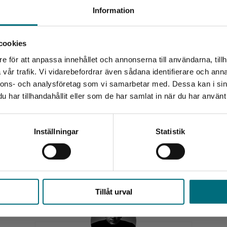
 samtala om sina läsupplevelser och att få känna
Begränsad fraktregion
Information
gt språk och att den är anpassad för läsare som har
cookies
ns arbetsmaterial för både lärare och elev att jobba med i
e för att anpassa innehållet och annonserna till användarna, tillh
skrivningen
Det verkar som att du besöker nyponochviljaforlag.se via
vår trafik. Vi vidarebefordrar även sådana identifierare och anna
en enhet utanför Sverige. Vi erbjuder inte leveranser
nnons- och analysföretag som vi samarbetar med. Dessa kan i sin
utanför Sverige. För att kunna slutföra ett köp måste
 klassen, trots att gruppen befinner sig på olika nivåer.
har tillhandahållit eller som de har samlat in när du har använt 
leveransadressen vara i Sverige.
 elever kan delta oavsett läsförmåga och de kan
mtal, läsprojekt eller för att hitta litteratur anpassad
Kontakta kundservice
Inställningar
Statistik
Upphovspersoner
d.
Stäng
Tillåt urval
 på hemsidan.