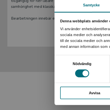
tillgänglig för fler läsare som därmed får möjlighet att
Samtycke
samhörighet med klasskamraterna.
Bearbetningen innebär ett enklare och mer lättillgängli
Denna webbplats använder 
lässvårigheter eller är ovana vid att läsa. Till boken fin
Vi använder enhetsidentifierar
Visa hela be
klassrummet.
sociala medier och analysera 
till de sociala medier och a
Den lättlästa litteraturen kan vara utgångspunkt för hela
med annan information som du 
Böckerna öppnar för ett inkluderande klassrum, där alla
användas som stöd i undervisningen, exempelvis vid boksa
Samtyckesval
till olika läsare.
Nödvändig
Det här ingår i paketet:
- 23 ex av Stjärnlösa nätter + 2 ex av boken utan kostna
Avvisa
- Arbetsmaterial för lärare och elev finns att ladda ner