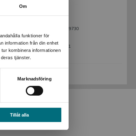
Om livet
Om
Språk:
Svenska
Lättlästnivå:
X-Large
ISBN:
9789179499730
andahålla funktioner för
Utgivningsår:
2025
n information från din enhet
Artikelnummer:
48609-PA01
 tur kombinera informationen
Upplaga:
Första
deras tjänster.
Köp- och leveransvillkor
Marknadsföring
Tillåt alla