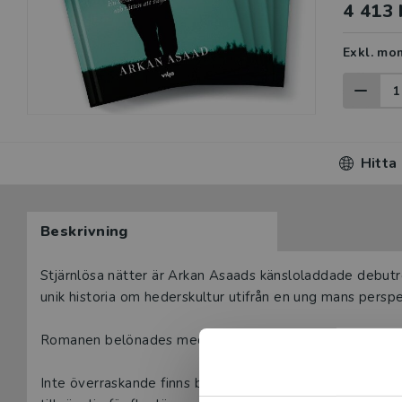
4 413 
Exkl. mo
Hitta
Beskrivning
Beskrivning
Stjärnlösa nätter är Arkan Asaads känsloladdade debut
unik historia om hederskultur utifrån en ung mans perspe
Romanen belönades med Teskedsordens bokpris och har 
Inte överraskande finns boken med på Kulturrådets läslis