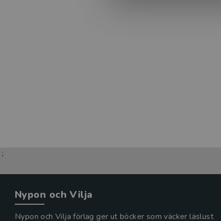
;
Nypon och Vilja
Nypon och Vilja förlag ger ut böcker som väcker läslust