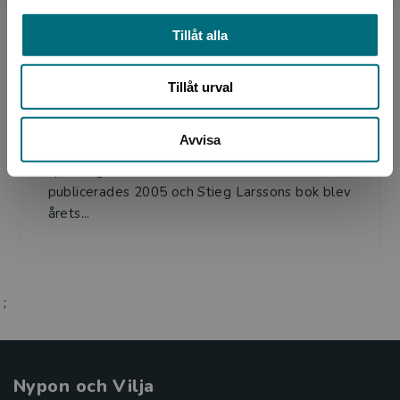
Tillåt alla
Författare
Tillåt urval
Stieg Larsson
Avvisa
Millenium-trilogin har för alltid gjort avtryck i
spänningslitteraturen. Män som hatar kvinnor,
publicerades 2005 och Stieg Larssons bok blev
årets...
;
Nypon och Vilja