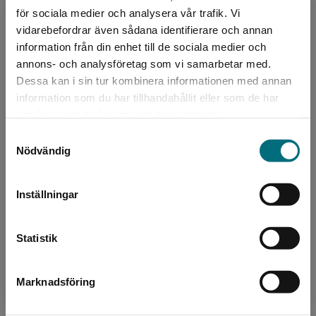
Språk:
Svenska
för sociala medier och analysera vår trafik. Vi
Boken finns även som e-bok och digital ljudbok.
Begränsad fraktregion
vidarebefordrar även sådana identifierare och annan
Lättlästnivå:
XX-Large
information från din enhet till de sociala medier och
LIX:
27
annons- och analysföretag som vi samarbetar med.
ISBN:
9789179493691
Dessa kan i sin tur kombinera informationen med annan
Utgivningsår:
2021
information som du har tillhandahållit eller som de har
Det verkar som att du besöker
samlat in när du har använt deras tjänster.
Artikelnummer:
44099-01
nyponochviljaforlag.se via en enhet utanför
Upplaga:
Första
Samtyckesval
Sverige. Vi erbjuder inte leveranser utanför
Nödvändig
Sidantal:
168
Sverige. För att kunna slutföra ett köp måste
leveransadressen vara i Sverige.
Inställningar
Köp- och leveransvillkor
Kontakta kundservice
Statistik
Upphovspersoner
Marknadsföring
Stäng