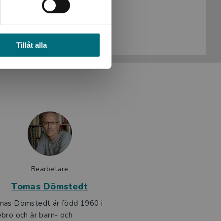
Sidantal:
128
Köp- och leveransvillkor
Tillåt alla
Bearbetare
Tomas Dömstedt
mas Dömstedt är född 1960 i
bro och är barn- och