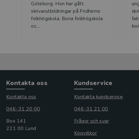
Göteborg. Hon har gått
un
skrivarutbildningar på Fridhems
skr
folkhögskola, Bona folkhögskola
fak
oc...
bor
Kontakta oss
Kundservice
Kontakta oss
Kontakta kundservice
046-31 20 00
046-31 21 00
Box 141
Frågor och svar
221 00 Lund
Köpvillkor