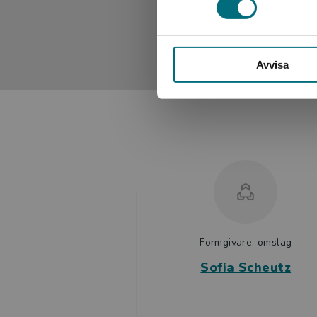
Avvisa
Formgivare, omslag
Sofia Scheutz