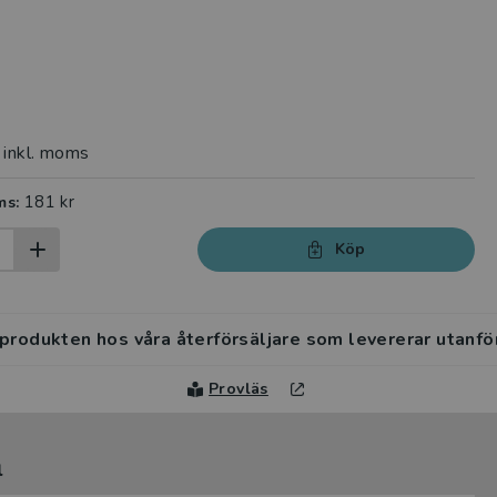
inkl. moms
181 kr
ms:
Köp
 produkten hos våra återförsäljare som levererar utanfö
Provläs
l