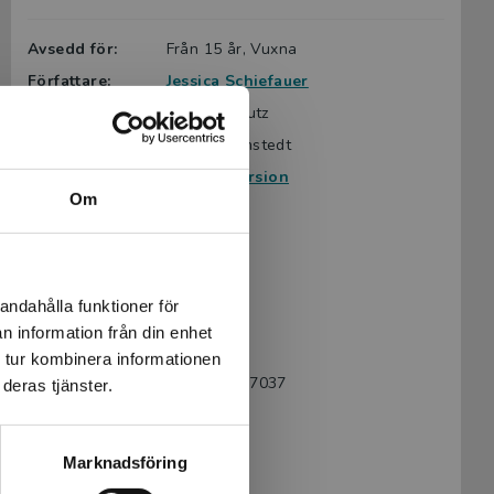
Avsedd för:
Från 15 år, Vuxna
Författare:
Jessica Schiefauer
Omslag:
Sofia Scheutz
Bearbetare:
Tomas Dömstedt
Serie:
Lättläst version
Om
Ämnesområde:
Identitet
Känslor
Om livet
Språk:
Svenska
andahålla funktioner för
Lättlästnivå:
X-Large
n information från din enhet
LIX:
19
 tur kombinera informationen
ISBN:
9789177237037
deras tjänster.
Utgivningsår:
2019
Artikelnummer:
42203-01
Marknadsföring
Upplaga:
Första