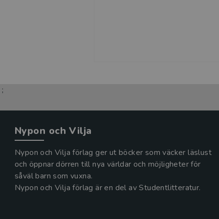
;
Nypon och Vilja
Nypon och Vilja förlag ger ut böcker som väcker läslust
och öppnar dörren till nya världar och möjligheter för
såväl barn som vuxna.
Nypon och Vilja förlag är en del av Studentlitteratur.