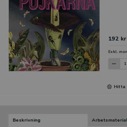
192 kr
Exkl. mo
Hitta
Beskrivning
Arbetsmateria