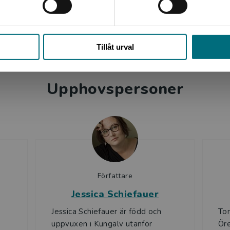
Stäng
Tillåt urval
Upphovspersoner
Författare
Jessica Schiefauer
Jessica Schiefauer är född och
To
uppvuxen i Kungälv utanför
Öre