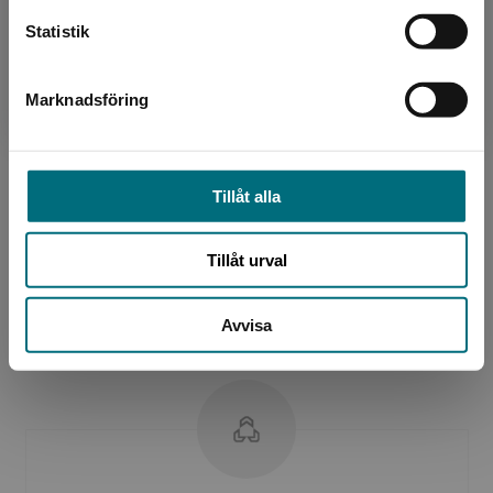
Statistik
Marknadsföring
Stäng
Bearbetare
Marika Rasmusson
Tillåt alla
Marika Rasmusson är journalist och författare.
Hon har tidigare även jobbat som sfi-lärare,
Tillåt urval
och skriver böcker i olika genrer. Serien
Journaliste...
Avvisa