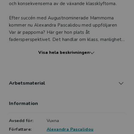
och konsekvenserna av de växande klassklyftorna.
Efter succén med Augustnominerade Mammorna
kommer nu Alexandra Pascalidou med uppföljaren
Var är papporna? Här ger hon plats åt
fadersperspektivet. Det handlar om klass, manlighet,
utanförskap och våld som går i arv. Papporna i boken
Visa hela beskrivningen
är arbetarklassens och de fattiga förorternas fäder.
Alla är eller har varit frånvarande pappor, eller är
själva barn till frånvarande pappor.
”Det är dags att ge papporna ordet. Att försöka
Arbetsmaterial
förstå deras frånvaro. Vart tar de vägen? Varför flyr
de? Papporna är en del av problemet, men de är
Information
också en del av lösningen.”
Alexandra Pascalidou
Avsedd för:
Vuxna
Recensioner av originalutgåvan av Var är papporna?:
Författare:
Alexandra Pascalidou
”En enastående läsupplevelse och stark kandidat till