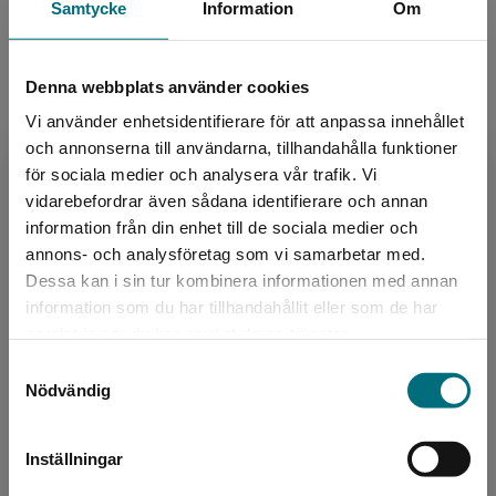
Boken visar en brutal verklighet från ett nytt
Samtycke
Information
Om
perspektiv - kvinnornas. Intervjuerna känns personliga
och ärliga. Även i den här kortare versionen går
Upphovspersoner
budskapet fram.
Denna webbplats använder cookies
Marianne Ericson, BTJ
Vi använder enhetsidentifierare för att anpassa innehållet
och annonserna till användarna, tillhandahålla funktioner
Sagt om Viljas lättlästa version av Bortom mammas
för sociala medier och analysera vår trafik. Vi
gata:
Begränsad fraktregion
vidarebefordrar även sådana identifierare och annan
Läsvärd, berättad på ett drabbande och fängslande
information från din enhet till de sociala medier och
sätt.
annons- och analysföretag som vi samarbetar med.
Författare
Christine Karlsson, BTJ
Dessa kan i sin tur kombinera informationen med annan
Alexandra Pascalidou
information som du har tillhandahållit eller som de har
Det verkar som att du besöker
samlat in när du har använt deras tjänster.
nyponochviljaforlag.se via en enhet utanför
Alexandra Pascalidou är författare, journalist
Samtyckesval
Sverige. Vi erbjuder inte leveranser utanför
och programledare. Hon har varit kolumnist i
Nödvändig
Sverige. För att kunna slutföra ett köp måste
tidningarna Journalisten och Metro. Pascalidou
leveransadressen vara i Sverige.
har bliv...
Inställningar
Kontakta kundservice