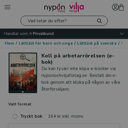
Handlar som:
Privatkund
Hem
/
Lättläst för barn och unga
/
Lättläst på svenska
/
Fak
Koll på arbetarrörelsen (e-
bok)
Du kan tyvärr inte köpa e-böcker via
nyponochviljaforlag.se. Beställ din e-
bok genom att klicka på någon av våra
återförsäljare.
Valt format
Tryckt bok
164 kr inkl. moms