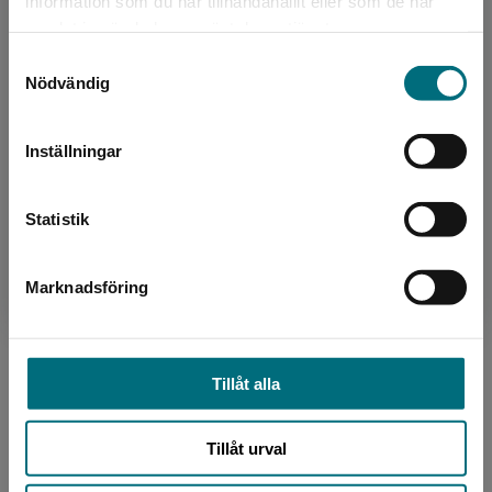
information som du har tillhandahållit eller som de har
Det verkar som att du besöker
Författare
samlat in när du har använt deras tjänster.
nyponochviljaforlag.se via en enhet utanför
Moa Candil
Samtyckesval
Sverige. Vi erbjuder inte leveranser utanför
Nödvändig
Sverige. För att kunna slutföra ett köp måste
Moa Candil är utbildad journalist och jobbade i
leveransadressen vara i Sverige.
många år på den lättlästa nyhetstidningen 8
Inställningar
Sidor. Hon har därefter skrivit en rad lätta
Kontakta kundservice
faktaböcke...
Statistik
Marknadsföring
Stäng
Tillåt alla
Formgivare, omslag
Nils Olsson
Tillåt urval