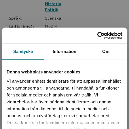
Historia
Politik
Språk:
Svenska
Lättlästnivå:
Nivå 4
ISBN:
9789180778190
Utgivningsår:
2025
Artikelnummer:
47683-EB01
Samtycke
Information
Om
Upplaga:
Första
Denna webbplats använder cookies
Vi använder enhetsidentifierare för att anpassa innehållet
Upphovspersoner
och annonserna till användarna, tillhandahålla funktioner
för sociala medier och analysera vår trafik. Vi
Begränsad fraktregion
vidarebefordrar även sådana identifierare och annan
information från din enhet till de sociala medier och
annons- och analysföretag som vi samarbetar med.
Dessa kan i sin tur kombinera informationen med annan