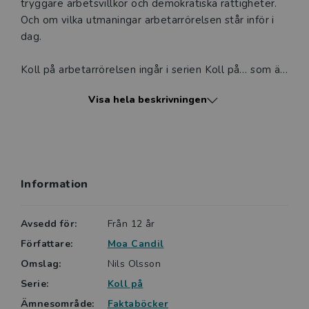
tryggare arbetsvillkor och demokratiska rättigheter.
Och om vilka utmaningar arbetarrörelsen står inför i
dag.
Koll på arbetarrörelsen ingår i serien Koll på… som är
en serie lättlästa faktaböcker om spännande ämnen.
Visa hela beskrivningen
Böckerna har många bilder och svåra ord förklaras i
marginalen. Faktarutor ger extra information och
roliga fakta.
Lättlästa böcker från Nypon är ofta något kortare, har
Information
alltid ett lättare språk och ett innehåll anpassat för
den tänkta läsarens ålder. Nypons böcker är indelade
i sex nivåer. Serien Koll på ligger på nivå 4 av 6.
Avsedd för:
Från 12 år
Författare:
Moa Candil
Omslag:
Nils Olsson
Serie:
Koll på
Ämnesområde:
Faktaböcker