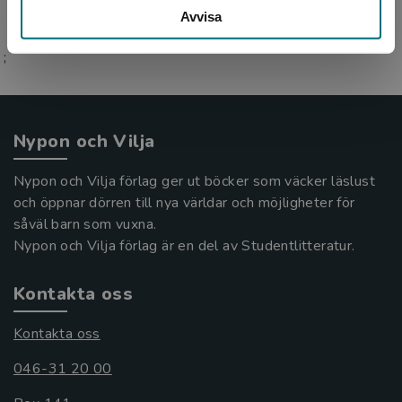
Avvisa
;
Nypon och Vilja
Nypon och Vilja förlag ger ut böcker som väcker läslust
och öppnar dörren till nya världar och möjligheter för
såväl barn som vuxna.
Nypon och Vilja förlag är en del av Studentlitteratur.
Kontakta oss
Kontakta oss
046-31 20 00