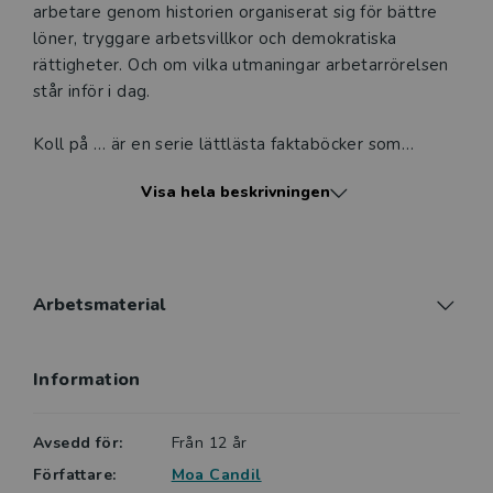
arbetare genom historien organiserat sig för bättre
löner, tryggare arbetsvillkor och demokratiska
rättigheter. Och om vilka utmaningar arbetarrörelsen
står inför i dag.
Koll på … är en serie lättlästa faktaböcker som
presenterar olika ämnen ur ett populärvetenskapligt
Visa hela beskrivningen
perspektiv. Böckerna är rikligt illustrerade i färg och
svartvitt. Svåra ord förklaras i marginalen, faktarutor
ger extra information och roliga fakta.
Innehållsförteckning och register gör det lätt att
hitta. Koll på arbetarrörelsen berättar om de
Arbetsmaterial
händelser och personer som format dagens arbetsliv
och välfärd från 1700-talet fram till i dag.
Information
Boken är skriven av Moa Candil som gett ut ett
flertal lättlästa faktaböcker på Nypon och Vilja, bland
Avsedd för:
Från 12 år
annat Koll på Estoniakatastrofen (tillsammans med
Författare:
Moa Candil
Bengt Fredrikson).