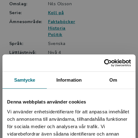
Omslag:
Nils Olsson
Serie:
Koll på
Ämnesområde:
Faktaböcker
Historia
Politik
Språk:
Svenska
Lättlästnivå:
Nivå 4
ISBN:
9789180776240
Utgivningsår:
2025
Artikelnummer:
47683-01
Samtycke
Information
Om
Upplaga:
Första
Sidantal:
76
Denna webbplats använder cookies
Vi använder enhetsidentifierare för att anpassa innehållet
Köp- och leveransvillkor
och annonserna till användarna, tillhandahålla funktioner
för sociala medier och analysera vår trafik. Vi
Begränsad fraktregion
vidarebefordrar även sådana identifierare och annan