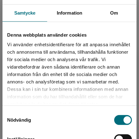
Häxor och magi
lättlästa barn- och ungdomsböcker på Nypon förlag,
Språk:
Svenska
bland annat Koll på farliga skönhetsideal (tillsammans
Samtycke
Information
Om
med Elisabeth Östnäs).
Lättlästnivå:
Nivå 4
ISBN:
9789180772396
Denna webbplats använder cookies
Utgivningsår:
2023
Vi använder enhetsidentifierare för att anpassa innehållet
Artikelnummer:
46273-EB01
och annonserna till användarna, tillhandahålla funktioner
Upplaga:
Första
för sociala medier och analysera vår trafik. Vi
Begränsad fraktregion
vidarebefordrar även sådana identifierare och annan
information från din enhet till de sociala medier och
Upphovspersoner
annons- och analysföretag som vi samarbetar med.
Dessa kan i sin tur kombinera informationen med annan
information som du har tillhandahållit eller som de har
Det verkar som att du besöker
samlat in när du har använt deras tjänster.
nyponochviljaforlag.se via en enhet utanför
Samtyckesval
Sverige. Vi erbjuder inte leveranser utanför
Nödvändig
Sverige. För att kunna slutföra ett köp måste
leveransadressen vara i Sverige.
Författare
Inställningar