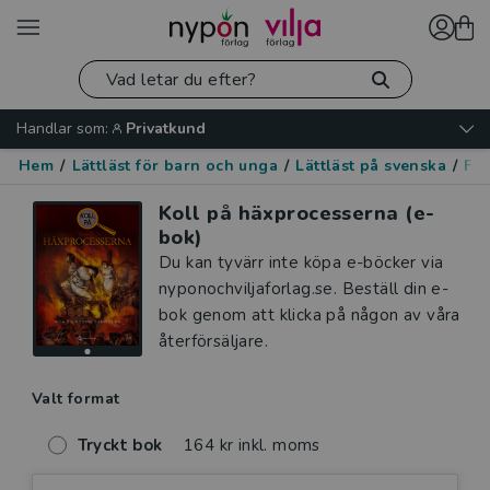
Handlar som:
Privatkund
Hem
/
Lättläst för barn och unga
/
Lättläst på svenska
/
Fak
Koll på häxprocesserna (e-
bok)
Du kan tyvärr inte köpa e-böcker via
nyponochviljaforlag.se. Beställ din e-
bok genom att klicka på någon av våra
återförsäljare.
Valt format
Tryckt bok
164 kr inkl. moms