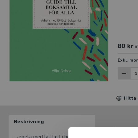
80 kr
i
Exkl. mo
Hitta
Beskrivning
Beskrivning
- arbeta med lättläst i boksamtal på skola och bibliotek.