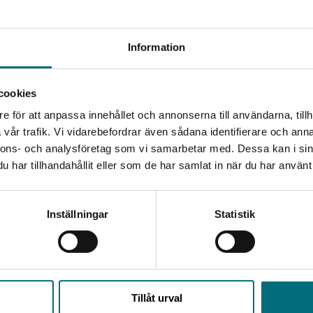
exempel ges på hur arbetet kan läggas upp.
Begränsad fraktregion
m vill jobba med lättläst skönlitteratur i undervisningen
Information
n arbeta med läsförståelse och språkutveckling med
nstips till dig som jobbar med lättläst i skolan eller på
cookies
e för att anpassa innehållet och annonserna till användarna, tillh
Det verkar som att du besöker nyponochviljaforlag.se via
ingen, bibliotek, Sfi eller bedriver studiecirklar.
vår trafik. Vi vidarebefordrar även sådana identifierare och anna
en enhet utanför Sverige. Vi erbjuder inte leveranser
nnons- och analysföretag som vi samarbetar med. Dessa kan i sin
utanför Sverige. För att kunna slutföra ett köp måste
Hon arbetar som lärare i svenska som andraspråk på
har tillhandahållit eller som de har samlat in när du har använt 
leveransadressen vara i Sverige.
skrivningen
on. Hon har erfarenhet av undervisning av både
Kontakta kundservice
Inställningar
Statistik
Stäng
Upphovspersoner
Tillåt urval