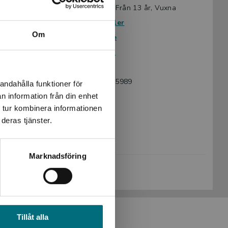
Avsedd för:
Från 15 år, Från 13 år, Vuxna
Författare:
Maria Agdler
Om
Serie:
Vilja guide
Ämnesområde:
Pedagogik
Språk:
Svenska
ISBN:
9789177235989
andahålla funktioner för
n information från din enhet
Utgivningsår:
2018
 tur kombinera informationen
Artikelnummer:
42616-01
deras tjänster.
Upplaga:
Första
Sidantal:
40
Marknadsföring
Köp- och leveransvillkor
Tillåt alla