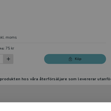
nkl. moms
75 kr
ms:
Köp
 produkten hos våra återförsäljare som levererar utanfö
 I den här guiden diskuteras syftet med lättläst litteratur