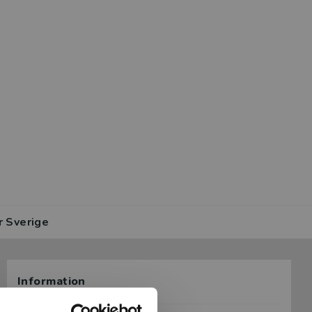
r Sverige
Information