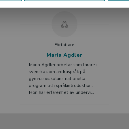
Författare
Maria Agdler
Maria Agdler arbetar som lärare i
svenska som andraspråk på
gymnasieskolans nationella
program och språkintroduktion.
Hon har erfarenhet av undervi...