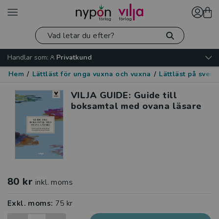
Handlar som:
Privatkund
Hem
/
Lättläst för unga vuxna och vuxna
/
Lättläst på sven
VILJA GUIDE: Guide till
boksamtal med ovana läsare
80 kr
inkl. moms
Exkl. moms:
75 kr