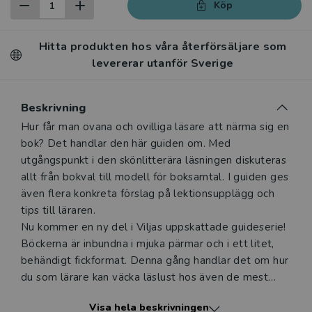
Köp
Hitta produkten hos våra återförsäljare som
levererar utanför Sverige
Beskrivning
Beskrivning
Hur får man ovana och ovilliga läsare att närma sig en
bok? Det handlar den här guiden om. Med
utgångspunkt i den skönlitterära läsningen diskuteras
allt från bokval till modell för boksamtal. I guiden ges
även flera konkreta förslag på lektionsupplägg och
tips till läraren.
Nu kommer en ny del i Viljas uppskattade guideserie!
Böckerna är inbundna i mjuka pärmar och i ett litet,
behändigt fickformat. Denna gång handlar det om hur
du som lärare kan väcka läslust hos även de mest
ovana och ovilliga läsarna.
Visa hela beskrivningen
Författaren och läraren Jenny Edvardsson har under