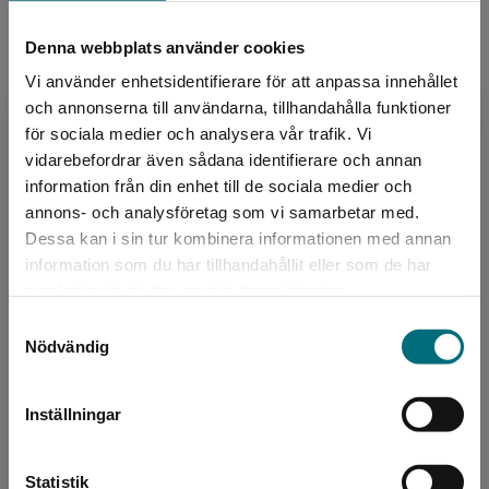
Köp- och leveransvillkor
Denna webbplats använder cookies
Vi använder enhetsidentifierare för att anpassa innehållet
och annonserna till användarna, tillhandahålla funktioner
Upphovspersoner
för sociala medier och analysera vår trafik. Vi
Begränsad fraktregion
vidarebefordrar även sådana identifierare och annan
information från din enhet till de sociala medier och
annons- och analysföretag som vi samarbetar med.
Dessa kan i sin tur kombinera informationen med annan
information som du har tillhandahållit eller som de har
Det verkar som att du besöker
samlat in när du har använt deras tjänster.
nyponochviljaforlag.se via en enhet utanför
Författare
Samtyckesval
Sverige. Vi erbjuder inte leveranser utanför
Nödvändig
Sverige. För att kunna slutföra ett köp måste
Jenny Edvardsson
leveransadressen vara i Sverige.
Jenny Edvardsson är legitimerad lärare i
Inställningar
Kontakta kundservice
svenska och historia samt svenska som
andraspråk mot SFI. Hon har sedan slutet av
Statistik