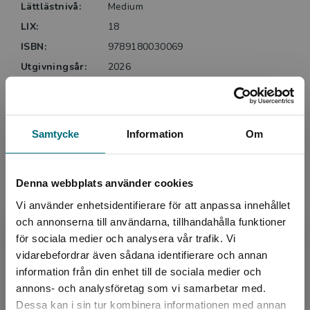
Lättlästnivå:
Medium
kunskaper om ämnet hon skildrar i sin serie
LIX:
18
Hittehunden.
ISBN:
9789180030069
Så här skriver BTJ om Amigo kommer hem
Utgivningsår:
2026
Artikelnummer:
48797-01
Amigo kommer hem är andra delen i författaren Sara
Upplaga:
Första
Wadells lättlästa serie om hur Mia under en semester
Sidantal:
44
i Spanien möter en herrelös hund som hon fäster sig
Samtycke
Information
Om
vid. … Detta är en varm feelgood-berättelse om
kärlek, respekt och ansvar. Berättelsen kan läsas
Köp- och leveransvillkor
fristående, men störst behållning av läsningen har de
Denna webbplats använder cookies
som läst första delen.
Vi använder enhetsidentifierare för att anpassa innehållet
Upphovspersoner
och annonserna till användarna, tillhandahålla funktioner
Helene Ehriander, BTJ. Helhetsbetyg: 4 av 5.
för sociala medier och analysera vår trafik. Vi
Begränsad fraktregion
vidarebefordrar även sådana identifierare och annan
information från din enhet till de sociala medier och
annons- och analysföretag som vi samarbetar med.
Dessa kan i sin tur kombinera informationen med annan