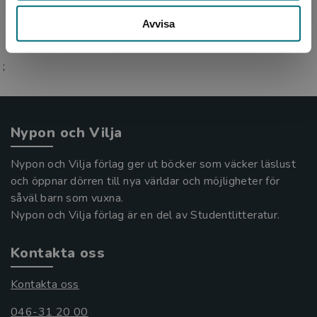
Avvisa
;
Nypon och Vilja
Nypon och Vilja förlag ger ut böcker som väcker läslust
och öppnar dörren till nya världar och möjligheter för
såväl barn som vuxna.
Nypon och Vilja förlag är en del av Studentlitteratur.
Kontakta oss
Kontakta oss
046-31 20 00