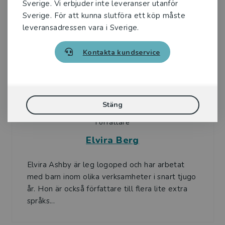
Sverige. Vi erbjuder inte leveranser utanför
Sverige. För att kunna slutföra ett köp måste
leveransadressen vara i Sverige.
Upphovspersoner
Kontakta kundservice
Stäng
Författare
Elvira Berg
Elvira Ashby är leg logoped och har arbetat
med barn inom olika verksamheter i snart tjugo
år. Hon är också författare till flera lite extra
språks...