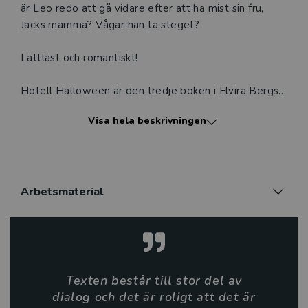
är Leo redo att gå vidare efter att ha mist sin fru,
Jacks mamma? Vågar han ta steget?
Lättläst och romantiskt!
Hotell Halloween är den tredje boken i Elvira Bergs
lättlästa serie om kärlek bland ett gäng vänner.
Visa hela beskrivningen
Serien ”Ett år av kärlek” innehåller kittlande
kärlekshistorier med lyckliga slut. Böckerna handlar
om olika personer och utspelar sig vid olika årstider i
härliga miljöer.
Arbetsmaterial
Hotell Halloween handlar om passionerad
förälskelse, föräldraskap och sorg. Boken följer den
ensamstående pappan Leo som tar de första
trevande stegen mot en ny relation efter att ha tagit
sig igenom en livskris. Det är en varm feelgood som
Texten består till stor del av
passar vuxna läsare som behöver en mycket lättläst
dialog och det är roligt att det är
bok.