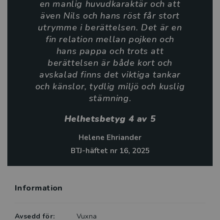
en manlig huvudkaraktär och att
även Nils och hans röst får stort
Elvira Berg har tidigare skrivit flera populära
utrymme i berättelsen. Det är en
kärleksromaner. Hon är också logoped och
fin relation mellan pojken och
barnboksförfattare.
hans pappa och trots att
berättelsen är både kort och
Så här skriver BTJ om Hotell Halloween:
avskalad finns det viktiga tankar
och känslor, tydlig miljö och kuslig
Den lättlästa och romantiska feelgood-berättelsen
stämning.
Hotell Halloween är den tredje delen i Elvira Bergs
serie Ett år av kärlek … Texten består till stor del av
Helhetsbetyg 4 av 5
dialog och det är roligt att det är en manlig
Helene Ehriander
huvudkaraktär och att även Nils och hans röst får stort
BTJ-häftet nr 16, 2025
utrymme i berättelsen. Det är en fin relation mellan
pojken och hans pappa och trots att berättelsen är
både kort och avskalad finns det viktiga tankar och
känslor, tydlig miljö och kuslig stämning. … Lix ligger
Information
på 14. Lättlästnivå: Small. …
Avsedd för:
Vuxna