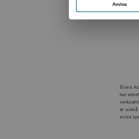
Avvisa
Elvira A
har arbe
verksamh
är också 
extra spr