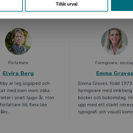
Tillåt urval
Upphovspersoner
Författare
Formgivare, omsla
Elvira Berg
Emma Grave
shby är leg logoped och
Emma Graves, född 1979,
tat med barn inom olika
formgivare med inriktning
eter i snart tjugo år. Hon
böcker och bokomslag. H
författare till flera lite
upp med ett starkt intres
åks...
typografi och visuell komm