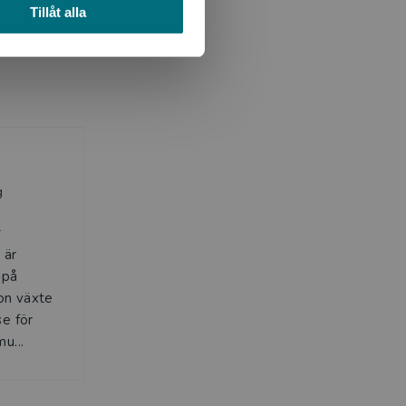
Tillåt alla
g
s
 är
 på
on växte
se för
u...