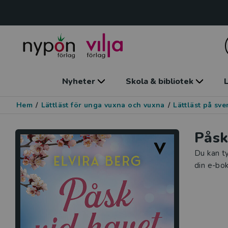
Nyheter
Skola & bibliotek
L
Hem
/
Lättläst för unga vuxna och vuxna
/
Lättläst på sv
Påsk
Du kan ty
din e-bok