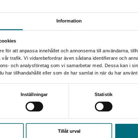
Begränsad fraktregion
 och förkortad version.
Information
värg. Han är fylld av ondska. På kvällarna berättar han i
cookies
skyr deras kärlek, ideal och drömmar. Det enda som gör
lycklig och drömmer om att själv få gå ut i strid och döda.
e för att anpassa innehållet och annonserna till användarna, tillh
Det verkar som att du besöker nyponochviljaforlag.se via
vår trafik. Vi vidarebefordrar även sådana identifierare och anna
en enhet utanför Sverige. Vi erbjuder inte leveranser
ren Pär Lagerkvist skrev romanen under andra världskriget
nnons- och analysföretag som vi samarbetar med. Dessa kan i sin
utanför Sverige. För att kunna slutföra ett köp måste
 främlingsfientlighet och nazism.
har tillhandahållit eller som de har samlat in när du har använt 
leveransadressen vara i Sverige.
Kontakta kundservice
Inställningar
Statistik
Upphovspersoner
Stäng
Tillåt urval