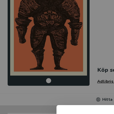
Köp s
Adlibri
Hitta