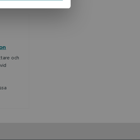
son
ttare och
 vid
ssa