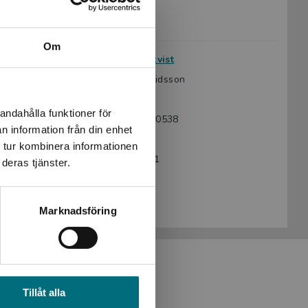
Information
Om
Författare:
Pär Lagerkvist
Bearbetare:
Cecilia Davidsson
Språk:
Svenska
andahålla funktioner för
ISBN:
9789179710538
n information från din enhet
Utgivningsår:
2020
 tur kombinera informationen
Artikelnummer:
46669-EP01
deras tjänster.
Upplaga:
Första
Sidantal:
144
Marknadsföring
Tillåt alla