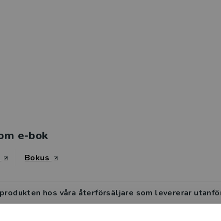
om e-bok
s
Bokus
 produkten hos våra återförsäljare som levererar utanfö