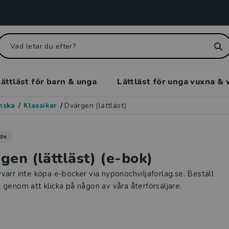
ättläst för barn & unga
Lättläst för unga vuxna & 
enska
/
Klassiker
/
Dvärgen (lättläst)
de
gen (lättläst) (e-bok)
värr inte köpa e-böcker via nyponochviljaforlag.se. Beställ
 genom att klicka på någon av våra återförsäljare.