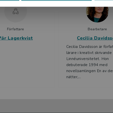
Författare
Bearbetare
Pär Lagerkvist
Cecilia Davids
Cecilia Davidsson är förfa
lärare i kreativt skrivande
Linnéuniversitetet. Hon
debuterade 1994 med
novellsamlingen En av de
nätter,...