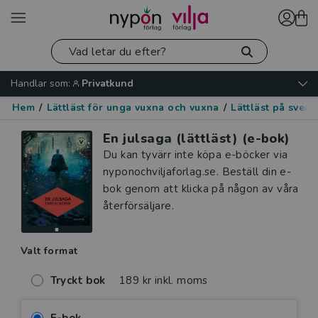
Handlar som:
Privatkund
Hem
/
Lättläst för unga vuxna och vuxna
/
Lättläst på sven
En julsaga (lättläst) (e-bok)
Du kan tyvärr inte köpa e-böcker via
nyponochviljaforlag.se. Beställ din e-
bok genom att klicka på någon av våra
återförsäljare.
Valt format
Tryckt bok
189 kr inkl. moms