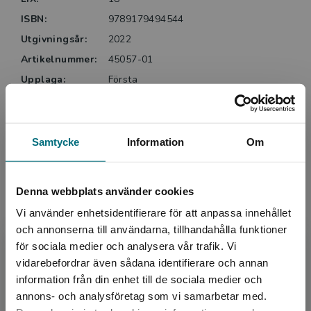
ISBN:
9789179494544
Utgivningsår:
2022
Artikelnummer:
45057-01
Upplaga:
Första
Sidantal:
40
Köp- och leveransvillkor
Samtycke
Information
Om
Relaterat
Denna webbplats använder cookies
Vi använder enhetsidentifierare för att anpassa innehållet
och annonserna till användarna, tillhandahålla funktioner
för sociala medier och analysera vår trafik. Vi
Begränsad fraktregion
vidarebefordrar även sådana identifierare och annan
information från din enhet till de sociala medier och
annons- och analysföretag som vi samarbetar med.