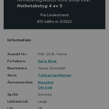
formuleringskonst finns ändå kvar.
Helhetsbetyg 4 av 5
Pia Lindestrand
BTJ-häfte nr 3/2022
Information
Avsedd för:
Från 15 år, Vuxna
Författare:
Karin Boye
Bearbetare:
Tomas Dömstedt
Serie:
Tidlösa berättelser
Ämnesområde:
Klassiker
Om livet
Språk:
Svenska
Lättlästnivå:
Large
LIX:
18