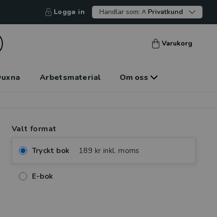
Logga in
Handlar som:
Privatkund
Varukorg
vuxna
Arbetsmaterial
Om oss
Valt format
Tryckt bok
189 kr inkl. moms
E-bok