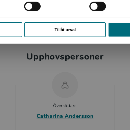
edt-Fjellsson
Stäng
 nr 19/2021
Tillåt urval
Upphovspersoner
Översättare
Catharina Andersson