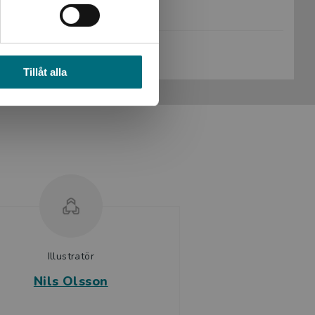
Sidantal:
68
Köp- och leveransvillkor
Tillåt alla
Illustratör
Nils Olsson