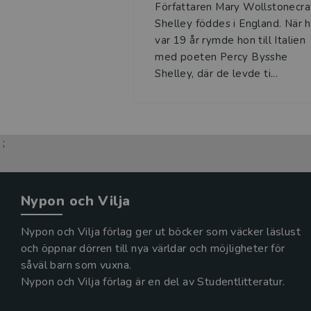
Författaren Mary Wollstonecra
Shelley föddes i England. När 
var 19 år rymde hon till Italien
med poeten Percy Bysshe
Shelley, där de levde ti...
;
Nypon och Vilja
Nypon och Vilja förlag ger ut böcker som väcker läslust
och öppnar dörren till nya världar och möjligheter för
såväl barn som vuxna.
Nypon och Vilja förlag är en del av Studentlitteratur.