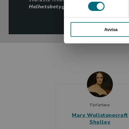
Helhetsbetyg 4 av 5
Inger Ulfst
BTJ-häfte
Avvisa
Författare
Mary Wollstonecraft
Shelley