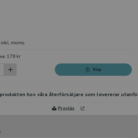
inkl. moms
178 kr
ms:
Köp
 produkten hos våra återförsäljare som levererar utanfö
Provläs
l