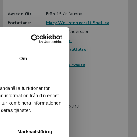
Avsedd för:
Från 15 år, Vuxna
Författare:
Mary Wollstonecraft Shelley
Översättare:
Catharina Andersson
Illustratör:
Nils Olsson
Serie:
Tidlösa berättelser
Ämnesområde:
Klassiker
Om
Skräck och rysare
Spänning
Språk:
Svenska
andahålla funktioner för
Lättlästnivå:
X-Large
n information från din enhet
LIX:
22
 tur kombinera informationen
ISBN:
9789179492717
deras tjänster.
Utgivningsår:
2020
Artikelnummer:
43480-01
Marknadsföring
Upplaga:
Första