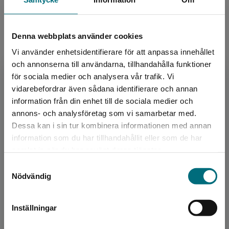
Upphovspersoner
Denna webbplats använder cookies
Vi använder enhetsidentifierare för att anpassa innehållet
och annonserna till användarna, tillhandahålla funktioner
för sociala medier och analysera vår trafik. Vi
Begränsad fraktregion
vidarebefordrar även sådana identifierare och annan
information från din enhet till de sociala medier och
Författare
annons- och analysföretag som vi samarbetar med.
Dessa kan i sin tur kombinera informationen med annan
Selma Lagerlöf
information som du har tillhandahållit eller som de har
Det verkar som att du besöker
samlat in när du har använt deras tjänster.
Selma Lagerlöf är en av våra mest kända
nyponochviljaforlag.se via en enhet utanför
författare. Hon föddes 1858 på gården
Samtyckesval
Sverige. Vi erbjuder inte leveranser utanför
Nödvändig
Mårbacka i Värmland och utbildade sig som ung
Sverige. För att kunna slutföra ett köp måste
till lärare. År 1891 de...
leveransadressen vara i Sverige.
Inställningar
Kontakta kundservice