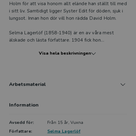
Holm för att visa honom allt elände han ställt till med
i sitt liv. Samtidigt ligger Syster Edit för döden, sjuk i
lungsot. Innan hon dör vill hon rädda David Holm.
Selma Lagerlöf (1858-1940) är en av våra mest
älskade och lästa författare. 1904 fick hon
Nobelpriset i litteratur. Romanen Körkarlen kom ut
Visa hela beskrivningen
1912. Lagerlöf skrev boken på beställning åt
Nationalförsamlingen mot tuberkulos. Hon var starkt
engagerad i kampen mot sjukdomen, som drabbade
framför allt fattiga. Berättelsen kan liknas vid en
sägen och spökhistoria, där gränsen mellan verklighet
Arbetsmaterial
och fantasi upphävs.
Information
Lättlästa böcker från Vilja är ofta något kortare, har
alltid ett lättare språk och ett innehåll anpassat för
en vuxen läsare. Viljas böcker är indelade i sex nivåer,
Avsedd för:
Från 15 år, Vuxna
XS-XXL. Körkarlen ligger på nivå XL.
Författare:
Selma Lagerlöf