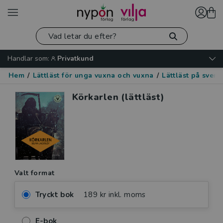
Handlar som:
Privatkund
Hem
/
Lättläst för unga vuxna och vuxna
/
Lättläst på sven
Körkarlen (lättläst)
Valt format
Tryckt bok
189 kr inkl. moms
E-bok