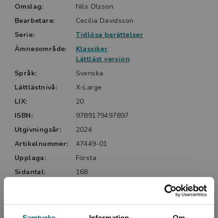
Omslag:
Nils Olsson
Bearbetare:
Cecilia Davidsson
Serie:
Tidlösa berättelser
Ämnesområde:
Klassiker
Lättläst version
Språk:
Svenska
Lättlästnivå:
X-Large
LIX:
20
ISBN:
9789179497897
Utgivningsår:
2024
Artikelnummer:
47449-01
Upplaga:
Första
Sidantal:
168
Köp- och leveransvillkor
Samtycke
Information
Om