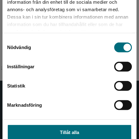
information från din enhet till de sociala medier och
Revisionsår:
2026
annons- och analysföretag som vi samarbetar med.
Artikelnummer:
46736-02
Dessa kan i sin tur kombinera informationen med annan
Upplaga:
Andra
information som du har tillhandahållit eller som de har
Det verkar som att du besöker
Sidantal:
108
samlat in när du har använt deras tjänster.
nyponochviljaforlag.se via en enhet utanför
Samtyckesval
Sverige. Vi erbjuder inte leveranser utanför
Köp- och leveransvillkor
Nödvändig
Sverige. För att kunna slutföra ett köp måste
leveransadressen vara i Sverige.
Inställningar
;
Kontakta kundservice
Statistik
Nypon och Vilja
Marknadsföring
Stäng
Nypon och Vilja förlag ger ut böcker som väcker läslust
och öppnar dörren till nya världar och möjligheter för
såväl barn som vuxna.
Nypon och Vilja förlag är en del av Studentlitteratur.
Tillåt alla