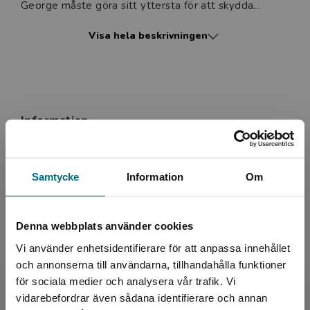
George måste göra sitt yttersta för att skydda
honom.
Visa hela beskrivningen
John Steinbecks klassiker från 1937 är en gripande
berättelse om hur vänskap och drömmar skapar
mening i en grym värld.
Information
Med förord av Cecilia Davidsson.
Avsedd för:
Från 15 år
Samtycke
Information
Om
Serie:
Tidlösa berättelser
Ämnesområde:
Klassiker
Lättläst version
Denna webbplats använder cookies
Språk:
Svenska
Vi använder enhetsidentifierare för att anpassa innehållet
Lättlästnivå:
XX-Large
och annonserna till användarna, tillhandahålla funktioner
ISBN:
9789179499679
för sociala medier och analysera vår trafik. Vi
Begränsad fraktregion
Utgivningsår:
2026
vidarebefordrar även sådana identifierare och annan