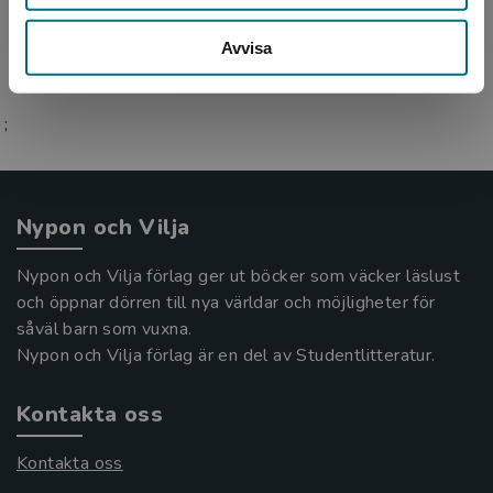
Avvisa
;
Nypon och Vilja
Nypon och Vilja förlag ger ut böcker som väcker läslust
och öppnar dörren till nya världar och möjligheter för
såväl barn som vuxna.
Nypon och Vilja förlag är en del av Studentlitteratur.
Kontakta oss
Kontakta oss