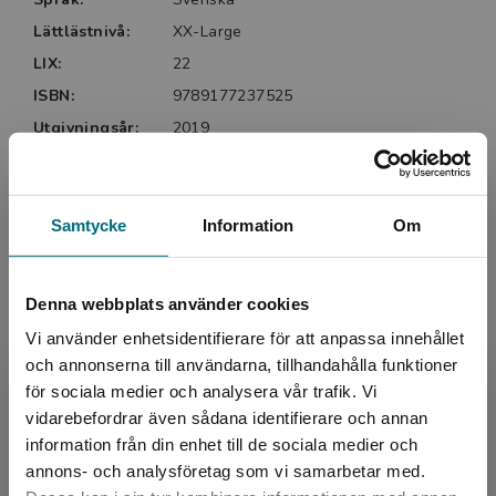
Lättlästnivå:
XX-Large
Klassiker ger en djupare förståelse för vår tid och kan
LIX:
22
användas i undervisningen. Under konceptet Tidlösa
ISBN:
9789177237525
berättelser ger vi ut lättlästa versioner av klassiker
Utgivningsår:
2019
och sagor som är just tidlösa. Tack vare det kan alla
elever oavsett läsförmåga läsa samma berättelse,
Artikelnummer:
42034-01
men i olika utgåvor.
Upplaga:
Första
Sidantal:
132
Samtycke
Information
Om
Lättlästa böcker från Vilja är ofta något kortare, har
alltid ett lättare språk och ett innehåll anpassat för
Köp- och leveransvillkor
en vuxen läsare.
Denna webbplats använder cookies
Vi använder enhetsidentifierare för att anpassa innehållet
och annonserna till användarna, tillhandahålla funktioner
Upphovspersoner
för sociala medier och analysera vår trafik. Vi
Begränsad fraktregion
vidarebefordrar även sådana identifierare och annan
information från din enhet till de sociala medier och
annons- och analysföretag som vi samarbetar med.