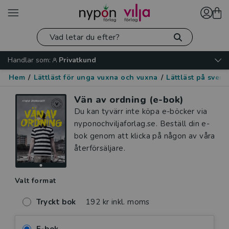
Handlar som:
Privatkund
Hem
/
Lättläst för unga vuxna och vuxna
/
Lättläst på sven
Vän av ordning (e-bok)
Du kan tyvärr inte köpa e-böcker via
nyponochviljaforlag.se. Beställ din e-
bok genom att klicka på någon av våra
återförsäljare.
Valt format
Tryckt bok
192 kr inkl. moms