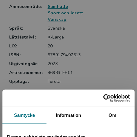
Ämnesområde:
Samhälle
Sport och idrott
Vänskap
Språk:
Svenska
Lättlästnivå:
X-Large
LIX:
20
ISBN:
9789179497613
Utgivningsår:
2023
Artikelnummer:
46983-EB01
Upplaga:
Första
Upphovspersoner
Samtycke
Information
Om
Denna webbplats använder cookies