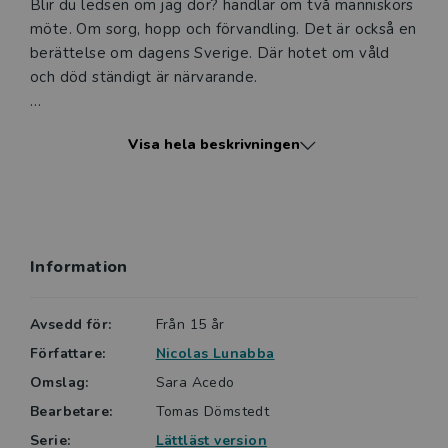
Blir du ledsen om jag dör? handlar om två människors
möte. Om sorg, hopp och förvandling. Det är också en
berättelse om dagens Sverige. Där hotet om våld
och död ständigt är närvarande.
Nicolas Lunabba debuterade hösten 2022 med Blir
Visa hela beskrivningen
du ledsen om jag dör? Boken blev en enorm kritiker-
och läsarsuccé. Lunabba är mångfaldigt prisad för sitt
arbete med barn och unga. Han är
verksamhetsansvarig på organisationen Helamalmö.
Information
Lättlästa böcker från Vilja är ofta något kortare, har
alltid ett lättare språk och ett innehåll anpassat för
en vuxen läsare. Viljas böcker är indelade i sex nivåer,
Avsedd för:
Från 15 år
XS-XXL. Blir du ledsen om jag dör? ligger på nivå XL.
Författare:
Nicolas Lunabba
Omslag:
Sara Acedo
Bearbetare:
Tomas Dömstedt
Serie:
Lättläst version