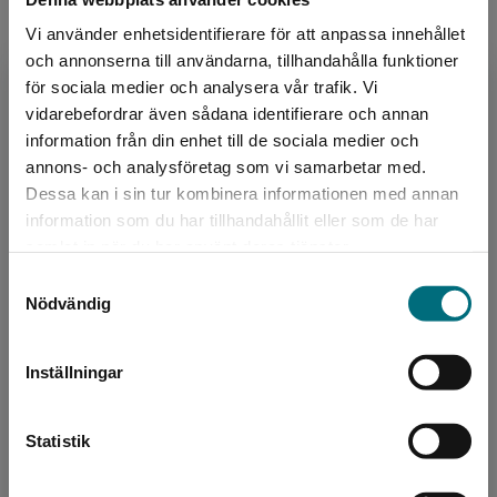
Vi använder enhetsidentifierare för att anpassa innehållet
och annonserna till användarna, tillhandahålla funktioner
Författare
för sociala medier och analysera vår trafik. Vi
Begränsad fraktregion
vidarebefordrar även sådana identifierare och annan
Nicolas Lunabba
information från din enhet till de sociala medier och
annons- och analysföretag som vi samarbetar med.
Nicolas Lunabba är verksamhetsansvarig för
Dessa kan i sin tur kombinera informationen med annan
organisationen Helamalmö, som verkar för
information som du har tillhandahållit eller som de har
social hållbarhet och rättvisa i socioekonomiskt
Det verkar som att du besöker
samlat in när du har använt deras tjänster.
utsatta område...
nyponochviljaforlag.se via en enhet utanför
Samtyckesval
Sverige. Vi erbjuder inte leveranser utanför
Nödvändig
Sverige. För att kunna slutföra ett köp måste
leveransadressen vara i Sverige.
Inställningar
Kontakta kundservice
Statistik
Bearbetare
Tomas Dömstedt