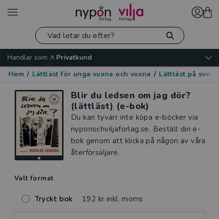
Handlar som:
Privatkund
Hem
/
Lättläst för unga vuxna och vuxna
/
Lättläst på sven
Blir du ledsen om jag dör?
(lättläst) (e-bok)
Du kan tyvärr inte köpa e-böcker via
nyponochviljaforlag.se. Beställ din e-
bok genom att klicka på någon av våra
återförsäljare.
Valt format
Tryckt bok
192 kr inkl. moms