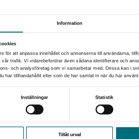
gudarna. Så när Prometheus stjäl gudarnas eld och ger den
en första dödliga kvinnan, till jorden med en ask märkt
Begränsad fraktregion
ller blir hennes nyfikenhet för stor?
Information
 i serieformat.
cookies
t närma sig välkända berättelser ur den grekiska
e för att anpassa innehållet och annonserna till användarna, tillh
Det verkar som att du besöker nyponochviljaforlag.se via
ras ask, men vad är historien bakom uttrycket? På ett
vår trafik. Vi vidarebefordrar även sådana identifierare och anna
en enhet utanför Sverige. Vi erbjuder inte leveranser
 ta del av en av de mest välkända grekiska myterna genom
nnons- och analysföretag som vi samarbetar med. Dessa kan i sin
utanför Sverige. För att kunna slutföra ett köp måste
har tillhandahållit eller som de har samlat in när du har använt 
leveransadressen vara i Sverige.
Kontakta kundservice
Inställningar
Statistik
Stäng
Tillåt urval