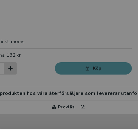
inkl. moms
132 kr
ms:
Köp
 produkten hos våra återförsäljare som levererar utanfö
Provläs
l