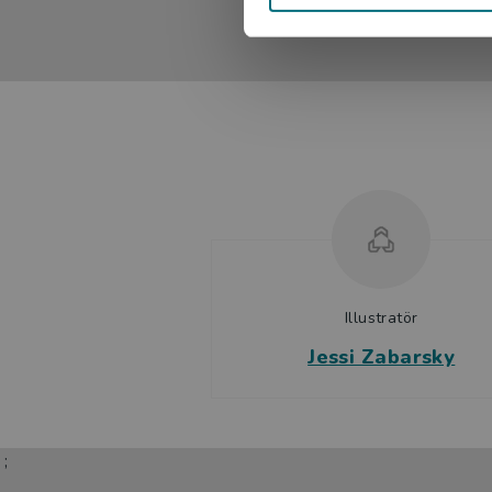
Illustratör
Jessi Zabarsky
;