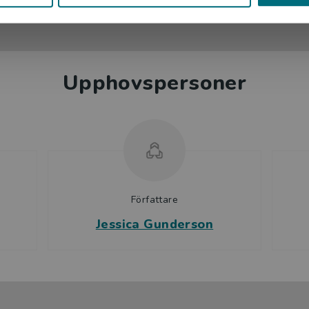
Upphovspersoner
Författare
Jessica Gunderson