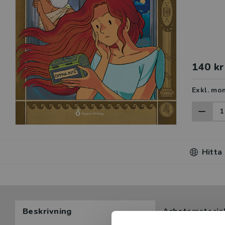
140 kr
Exkl. mo
Hitta
Beskrivning
Arbetsmateria