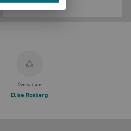
Köp- och leveransvillkor
Översättare
Elise Rosberg