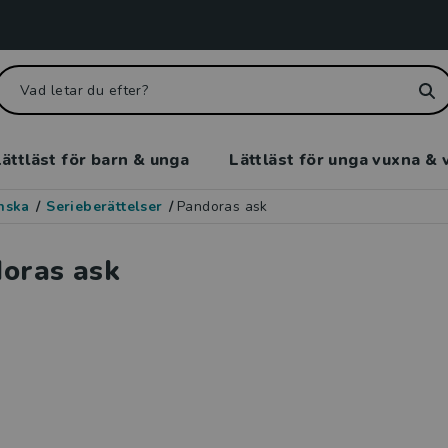
ättläst för barn & unga
Lättläst för unga vuxna & 
enska
/
Serieberättelser
/
Pandoras ask
oras ask