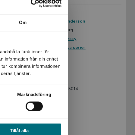
Avsedd för:
Från 9 år
Författare:
Jessica Gunderson
Om
Översättare:
Elise Rosberg
Illustratör:
Jessi Zabarsky
Serie:
Mytologiska serier
andahålla funktioner för
Ämnesområde:
Äventyr
n information från din enhet
Serie
 tur kombinera informationen
Språk:
Svenska
deras tjänster.
Lättlästnivå:
Nivå 3
ISBN:
9789180775014
Marknadsföring
Utgivningsår:
2024
Artikelnummer:
47483-01
Upplaga:
Första
Sidantal:
56
Tillåt alla