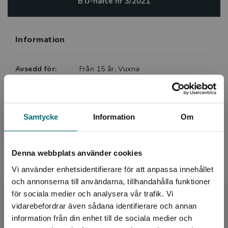
BTJ-häfte nr 3/2021
Information
Avsedd för:
Från 15 år, Vuxna
Författare:
Eva Thors Rudvall
Serie:
Gå till ...
Ämnesområde:
Ny i Sverige
Samtycke
Information
Om
Om livet
Samhälle
Språk:
Svenska
Denna webbplats använder cookies
Lättlästnivå:
X-Small
Vi använder enhetsidentifierare för att anpassa innehållet
LIX:
15
och annonserna till användarna, tillhandahålla funktioner
för sociala medier och analysera vår trafik. Vi
ISBN:
9789179492984
Begränsad fraktregion
vidarebefordrar även sådana identifierare och annan
Utgivningsår:
2021
information från din enhet till de sociala medier och
Artikelnummer:
43771-01