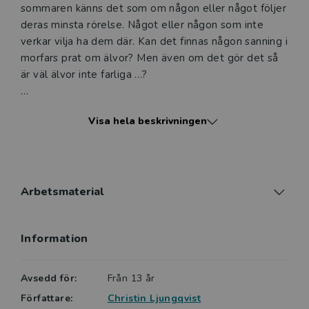
sommaren känns det som om någon eller något följer
deras minsta rörelse. Något eller någon som inte
verkar vilja ha dem där. Kan det finnas någon sanning i
morfars prat om älvor? Men även om det gör det så
är väl älvor inte farliga …?
Älvorna biter är en skräckberättelse för läsare från
Visa hela beskrivningen
tretton år. Detta är Christin Ljungqvists fjärde bok i
serien om nordiska väsen. I Älvorna biter har
Ljungqvist vävt ihop en mörk historia om väsen som
gärna framställs som väna och vackra, men som här
står för något helt annat. Men det handlar också om
Arbetsmaterial
att respektera andra, oavsett om de är människor
eller väsen.
Information
Sagt om den förra boken i serien, Askfrun hämnas:
Boken är, trots sitt begränsade format, både
Avsedd för:
Från 13 år
innehållsrik och detaljerad. Christin Ljungqvist kan
Författare:
Christin Ljungqvist
hålla läsaren på halster samtidigt som