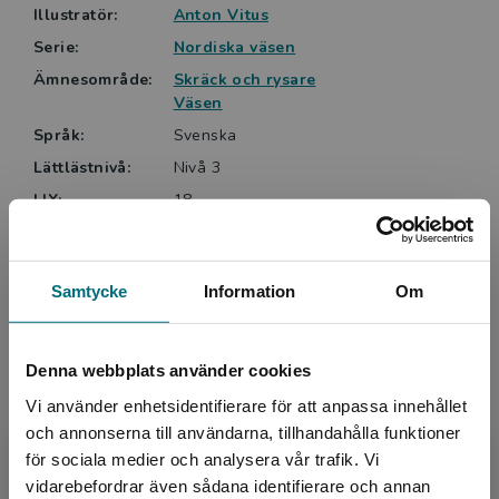
Illustratör:
Anton Vitus
spänningsfaktorn är hög. Utan att fokusera på
Serie:
Nordiska väsen
onödiga detaljer kan hon förmedla skräcken på ett
trovärdigt sätt. En utomordentligt bra rysare för unga
Ämnesområde:
Skräck och rysare
läsare. (Helhetsbetyg 4 av 5)
Väsen
Maria Christensen, BTJ
Språk:
Svenska
Lättlästnivå:
Nivå 3
LIX:
18
ISBN:
9789180774956
Utgivningsår:
2024
Samtycke
Information
Om
Artikelnummer:
47427-01
Upplaga:
Första
Sidantal:
112
Denna webbplats använder cookies
Vi använder enhetsidentifierare för att anpassa innehållet
Köp- och leveransvillkor
och annonserna till användarna, tillhandahålla funktioner
för sociala medier och analysera vår trafik. Vi
Begränsad fraktregion
vidarebefordrar även sådana identifierare och annan