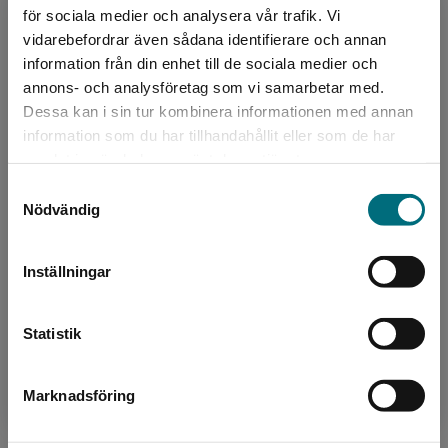
Spänning
för sociala medier och analysera vår trafik. Vi
Vänskap
Begränsad fraktregion
vidarebefordrar även sådana identifierare och annan
Språk:
Svenska
information från din enhet till de sociala medier och
Lättlästnivå:
Nivå 3
annons- och analysföretag som vi samarbetar med.
Dessa kan i sin tur kombinera informationen med annan
LIX:
16
information som du har tillhandahållit eller som de har
ISBN:
9789179874285
Det verkar som att du besöker
samlat in när du har använt deras tjänster.
nyponochviljaforlag.se via en enhet utanför
Utgivningsår:
2022
Samtyckesval
Sverige. Vi erbjuder inte leveranser utanför
Artikelnummer:
44812-01
Nödvändig
Sverige. För att kunna slutföra ett köp måste
Upplaga:
Första
leveransadressen vara i Sverige.
Sidantal:
100
Inställningar
Kontakta kundservice
Köp- och leveransvillkor
Statistik
Relaterat
Marknadsföring
Stäng