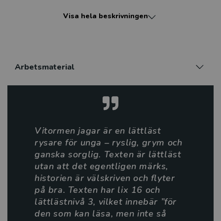
eller vill han bara ha uppmärksamhet? Vem eller vad
Visa hela beskrivningen
såg hon egentligen den där kvällen? Kan Annie ens
tro på sig själv? Känslor av skuld, ånger och saknad
blandas med fler frågor, där svaret visar sig vara mer
skrämmande än något vågat tro.
Arbetsmaterial
Vitormen jagar är den första boken i en serie om
nordiska väsen. Den vänder sig till läsare från 13 år.
Det är en skräckhistoria och samtidigt en fin skildring
av vänskap och tillit. På ett rakt och enkelt språk
förmedlar den skrämmande känslor - både av att vara
Vitormen jagar är en lättläst
förföljd och av att inte våga lita på sitt eget omdöme.
rysare för unga – ryslig, grym och
ganska sorglig. Texten är lättläst
Författaren Christin Ljungqvist har skrivit flera
utan att det egentligen märks,
ungdomsböcker, men detta är hennes första lättlästa
historien är välskriven och flyter
bok. Hennes böcker har ofta övernaturliga inslag.
på bra. Texten har lix 16 och
lättlästnivå 3, vilket innebär ”för
Boken finns även som e-bok och som ljudbok.
den som kan läsa, men inte så