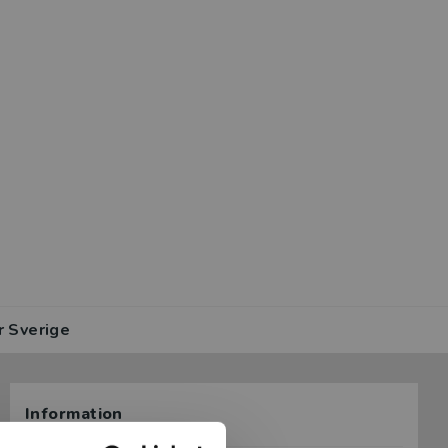
r Sverige
Information