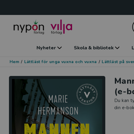
Nyheter
Skola & bibliotek
L
Hem
/
Lättläst för unga vuxna och vuxna
/
Lättläst på sv
Mann
(e-b
Du kan ty
din e-bok