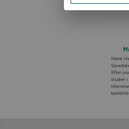
M
Marie H
Sävedale
Efter jo
studier i
litterat
barnlitte
;