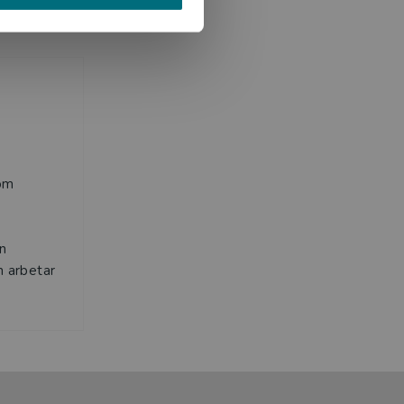
som
i
en
m arbetar