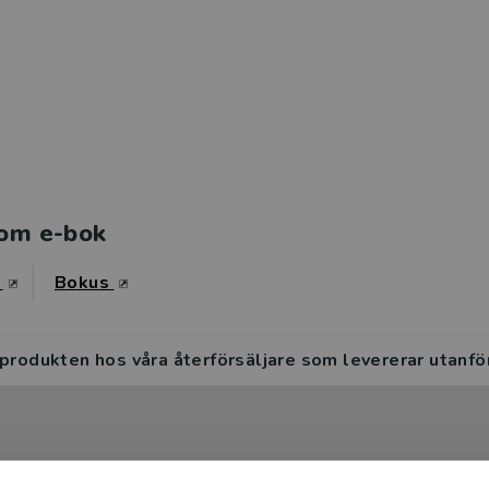
om e-bok
s
Bokus
 produkten hos våra återförsäljare som levererar utanfö