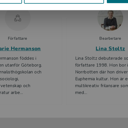
Författare
Bearbetare
arie Hermanson
Lina Stoltz
ermanson föddes i
Lina Stoltz debuterade 
n utanför Göteborg.
författare 1998. Hon bor 
urnalisthögskolan och
Norrbotten där hon driver
 sociologi,
Euphemia kultur. Hon är 
urvetenskap och
multikreativ frilansare so
ratur arbe...
med...