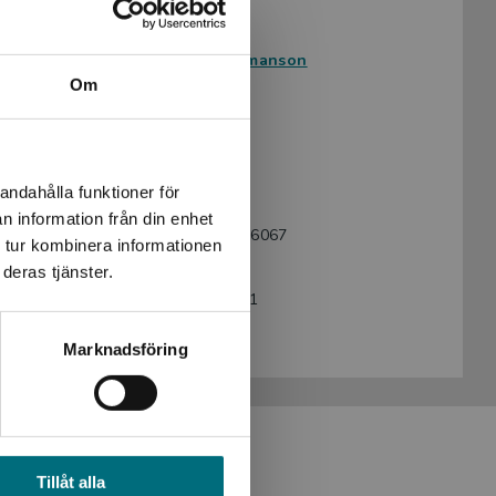
Avsedd för:
Vuxna
Författare:
Marie Hermanson
Om
Bearbetare:
Lina Stoltz
Ämnesområde:
Ensamhet
Spänning
Familj
andahålla funktioner för
Språk:
Svenska
n information från din enhet
ISBN:
9789179496067
 tur kombinera informationen
Utgivningsår:
2023
deras tjänster.
Artikelnummer:
45609-EB01
Upplaga:
Första
Marknadsföring
Tillåt alla