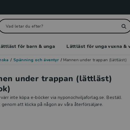
ättläst för barn & unga
Lättläst för unga vuxna & 
enska
/
Spänning och äventyr
/
Mannen under trappan (lättläst)
en under trappan (lättläst)
ok)
värr inte köpa e-böcker via nyponochviljaforlag.se. Beställ
 genom att klicka på någon av våra återförsäljare.