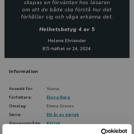
skapas en förväntan hos läsaren
Den lättlästa feelgood-berättelsen Hem till jul är
om att de både ska förstå hur det
första delen i Elvira Bergs serie Ett år av kärlek … Det
förhåller sig och våga erkänna det.
finns överraskningsmoment, julstämning och en
underbar kyss som skapar stämning. … Dialogen har
Helhetsbetyg 4 av 5
driv och låter helt naturlig, något som bidrar till att
Helene Ehriander
göra den korta berättelsen lättläst.
BTJ-häftet nr 24, 2024.
Helhetsbetyg: 4.
Information
Avsedd för:
Vuxna
Författare:
Elvira Berg
Omslag:
Emma Graves
Serie:
Ett år av kärlek
Ämnesområde:
Kärlek
Romance