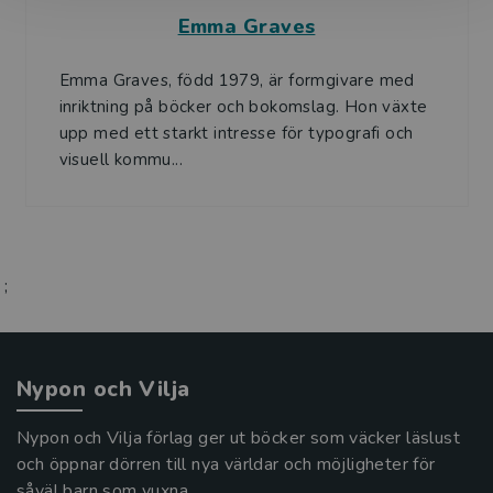
Emma Graves
Emma Graves, född 1979, är formgivare med
inriktning på böcker och bokomslag. Hon växte
upp med ett starkt intresse för typografi och
visuell kommu...
;
Nypon och Vilja
Nypon och Vilja förlag ger ut böcker som väcker läslust
och öppnar dörren till nya världar och möjligheter för
såväl barn som vuxna.