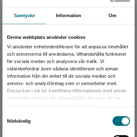
Traditioner
Språk:
Svenska
Samtycke
Information
Om
Lättlästnivå:
Small
LIX:
14
Denna webbplats använder cookies
ISBN:
9789179498078
Utgivningsår:
2024
Vi använder enhetsidentifierare för att anpassa innehållet
och annonserna till användarna, tillhandahålla funktioner
Artikelnummer:
47588-01
för sociala medier och analysera vår trafik. Vi
Upplaga:
Första
Begränsad fraktregion
vidarebefordrar även sådana identifierare och annan
Sidantal:
52
information från din enhet till de sociala medier och
annons- och analysföretag som vi samarbetar med.
Köp- och leveransvillkor
Dessa kan i sin tur kombinera informationen med annan
information som du har tillhandahållit eller som de har
Det verkar som att du besöker
samlat in när du har använt deras tjänster.
nyponochviljaforlag.se via en enhet utanför
Upphovspersoner
Samtyckesval
Sverige. Vi erbjuder inte leveranser utanför
Nödvändig
Sverige. För att kunna slutföra ett köp måste
leveransadressen vara i Sverige.