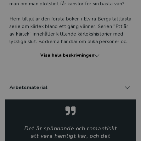
man om man plötsligt får känslor för sin bästa vän?
Hem till jul är den första boken i Elvira Bergs lättlästa
serie om kärlek bland ett gäng vänner. Serien ”Ett år
av kärlek” innehåller kittlande kärlekshistorier med
lyckliga slut. Böckerna handlar om olika personer och
utspelar sig vid olika årstider i härliga miljöer.
Visa hela beskrivningen
Hem till jul tar upp teman som vänner till älskare,
relationen mellan mor och dotter och att våga följa
sitt hjärta. Det är en varm feelgood som passar vuxna
läsare som behöver en mycket lättläst bok.
Arbetsmaterial
Elvira Berg har tidigare skrivit flera populära
kärleksromaner. Hon är också logoped och
barnboksförfattare.
Det är spännande och romantiskt
Så här skriver Helene Ehriander, BTJ, om Hem till jul
att vara hemligt kär, och det