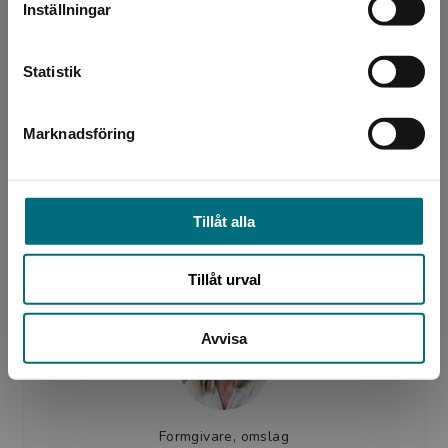
Inställningar
Kontakta kundservice
Statistik
Författare
Elvira Berg
Marknadsföring
Stäng
Elvira Ashby är leg logoped och har arbetat
med barn inom olika verksamheter i snart tjugo
Tillåt alla
år. Hon är också författare till flera lite extra
språks...
Tillåt urval
Avvisa
Formgivare, omslag