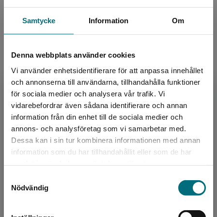
160 kr
inkl. moms
Exkl. moms: 151 kr
Samtycke
Information
Om
Vägra fly
Denna webbplats använder cookies
Storck, Åsa
Vi använder enhetsidentifierare för att anpassa innehållet
Elin lever numera ett ganska vanligt liv. Hon
och annonserna till användarna, tillhandahålla funktioner
har ett jobb och hennes dotter trivs i skolan.
för sociala medier och analysera vår trafik. Vi
Men hennes oro för att bli hittad av sitt ex
Begränsad fraktregion
vidarebefordrar även sådana identifierare och annan
finns stä...
information från din enhet till de sociala medier och
160 kr
inkl. moms
annons- och analysföretag som vi samarbetar med.
Exkl. moms: 151 kr
Dessa kan i sin tur kombinera informationen med annan
information som du har tillhandahållit eller som de har
Det verkar som att du besöker
samlat in när du har använt deras tjänster.
nyponochviljaforlag.se via en enhet utanför
Klockan nio
Samtyckesval
Sverige. Vi erbjuder inte leveranser utanför
Palmqvist, Martin
Nödvändig
Sverige. För att kunna slutföra ett köp måste
Pelle tar mod till sig att bjuda ut Julia, sin
leveransadressen vara i Sverige.
drömtjej från mattekursen. De ska ses på Kafé
Palmen klockan nio nästa morgon. Men Pelle