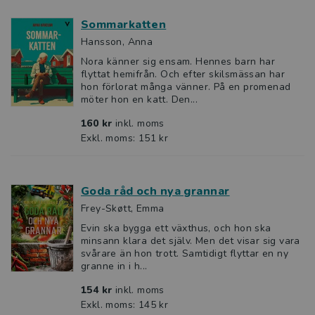
Sommarkatten
Hansson, Anna
Nora känner sig ensam. Hennes barn har
flyttat hemifrån. Och efter skilsmässan har
hon förlorat många vänner. På en promenad
möter hon en katt. Den...
160 kr
inkl. moms
Exkl. moms: 151 kr
Goda råd och nya grannar
Frey-Skøtt, Emma
Evin ska bygga ett växthus, och hon ska
minsann klara det själv. Men det visar sig vara
svårare än hon trott. Samtidigt flyttar en ny
granne in i h...
154 kr
inkl. moms
Exkl. moms: 145 kr