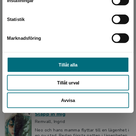
Inställningar
får plötsli...
Kontakta kundservice
160 kr
inkl. moms
Exkl. moms: 151 kr
Statistik
Marknadsföring
Stäng
Det mörkröda hjärtat
Frensborg, Maria och Frensborg, Märta
My städar på badhuset. Där träffar hon Lamia,
som har tappat sitt halsband. Ett rött hjärta av
Tillåt alla
guld. My lovar att leta, och hon får Lamias
nummer. ...
Tillåt urval
160 kr
inkl. moms
Exkl. moms: 151 kr
Avvisa
Släpp in mig
Remvall, Ingrid
Neo och hans mamma flyttar till en lägenhet i
en ny stad. Redan första natten i lägenheten