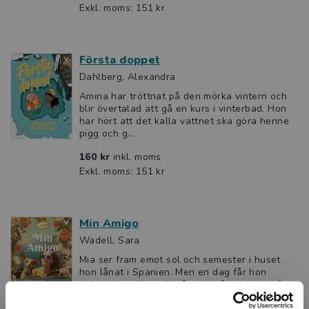
Exkl. moms: 151 kr
Första doppet
Dahlberg, Alexandra
Amina har tröttnat på den mörka vintern och
blir övertalad att gå en kurs i vinterbad. Hon
har hört att det kalla vattnet ska göra henne
pigg och g...
160 kr
inkl. moms
Exkl. moms: 151 kr
Min Amigo
Wadell, Sara
Mia ser fram emot sol och semester i huset
hon lånat i Spanien. Men en dag får hon
oväntat besök. I trädgården står en hund. Och
den verkar sakna e...