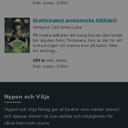
Exkl. moms: 178 kr
Drottningens juvelsmycke (lättläst)
Almqvist, Carl Jonas Love
På maskeradbalen där kung Gustav den tredje
blir skjuten finns Tintomara. Hon är där för att
locka kungen att stanna kvar på balen. Med
sin androgy...
189 kr
inkl. moms
Exkl. moms: 178 kr
Nypon och Vilja
Nypon och Vilja förlag ger ut böcker som väcker läslust
och öppnar dörren till nya världar och möjligheter för
såväl barn som vuxna.