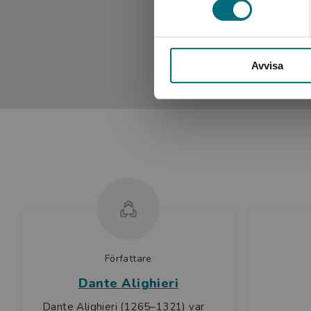
Så här säger BTJ om Inferno (lättläst)
… På knappa 56 sidor lyckas man tränga in i, mycket övers
Avvisa
värre syndare straffas allt mer fasansfullt. … Det är bi
ursprungstextens sinnrika fantasterier lyser fram litet h
verk samt fungera som diskussionsunderlag om historia, rel
Pia Lindestrand. Helhetsbetyg: 4 av 5.
Författare
Dante Alighieri
Dante Alighieri (1265–1321) var