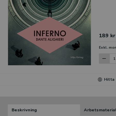
189 kr
Exkl. mo
Hitta
Beskrivning
Arbetsmateria