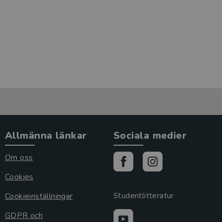
Allmänna länkar
Sociala medier
Om oss
Cookies
Cookieinställningar
Studentlitteratur
GDPR och