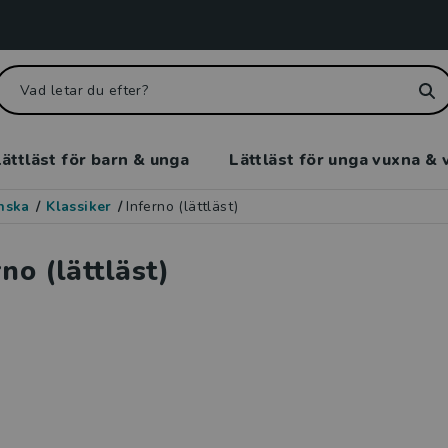
ättläst för barn & unga
Lättläst för unga vuxna & 
enska
/
Klassiker
/
Inferno (lättläst)
no (lättläst)