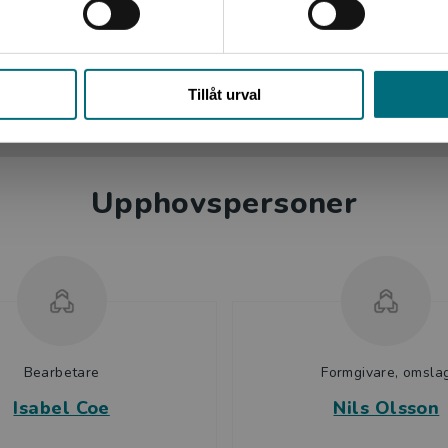
Stäng
iktligt men ändå, helvetets alla nio kretsar, där allt
Tillåt urval
tvis både spännande och roande. Glimtar av
är och var. Boken kan ge en första introduktion till Dantes
igion, etik, litteratur, forntida och nutida könsroller.
Upphovspersoner
Bearbetare
Formgivare, omsla
Isabel Coe
Nils Olsson