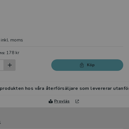
inkl. moms
178 kr
ms:
Köp
 produkten hos våra återförsäljare som levererar utanfö
Provläs
l