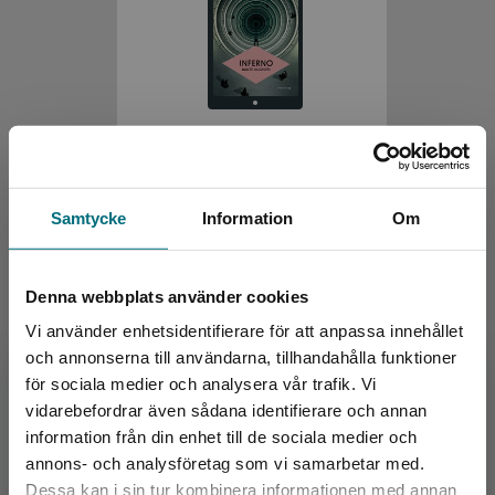
Inferno (lättläst) (e-bok)
Alighieri, Dante
Samtycke
Information
Om
Denna webbplats använder cookies
Vi använder enhetsidentifierare för att anpassa innehållet
och annonserna till användarna, tillhandahålla funktioner
för sociala medier och analysera vår trafik. Vi
Begränsad fraktregion
vidarebefordrar även sådana identifierare och annan
information från din enhet till de sociala medier och
annons- och analysföretag som vi samarbetar med.
Inferno (lättläst)
Dessa kan i sin tur kombinera informationen med annan