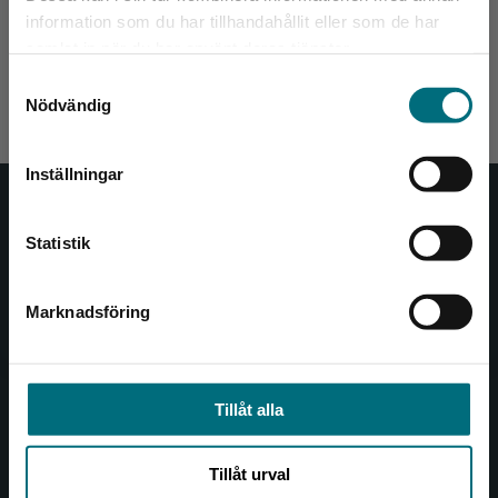
information som du har tillhandahållit eller som de har
Alighieri, Dante
Det verkar som att du besöker
samlat in när du har använt deras tjänster.
nyponochviljaforlag.se via en enhet utanför
189 kr
inkl. moms
Samtyckesval
Exkl. moms: 178 kr
Sverige. Vi erbjuder inte leveranser utanför
Nödvändig
Sverige. För att kunna slutföra ett köp måste
leveransadressen vara i Sverige.
Inställningar
Kontakta kundservice
Nypon och Vilja
Statistik
Nypon och Vilja förlag ger ut böcker som väcker läslust
och öppnar dörren till nya världar och möjligheter för
Marknadsföring
Stäng
såväl barn som vuxna.
Nypon och Vilja förlag är en del av Studentlitteratur.
Kontakta oss
Tillåt alla
Kontakta oss
Tillåt urval