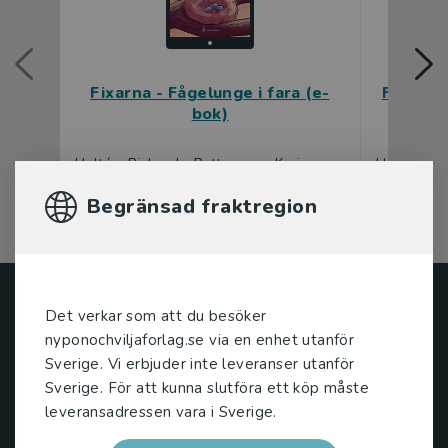
Fixarna - Fågelunge i fara (e-
Fixarna 
bok)
Hultén, Richard - Pettersson, Karin
Hultén, Ri
Begränsad fraktregion
Nypon och Vilja
Det verkar som att du besöker
nyponochviljaforlag.se via en enhet utanför
Nypon och Vilja förlag ger ut böcker som väcker läslust
Sverige. Vi erbjuder inte leveranser utanför
och öppnar dörren till nya världar och möjligheter för
Sverige. För att kunna slutföra ett köp måste
såväl barn som vuxna.
leveransadressen vara i Sverige.
Nypon och Vilja förlag är en del av Studentlitteratur.