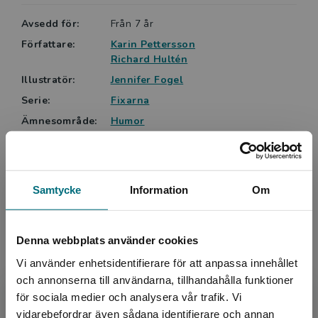
Avsedd för:
Från 7 år
Författare:
Karin Pettersson
Richard Hultén
Illustratör:
Jennifer Fogel
Serie:
Fixarna
Ämnesområde:
Humor
Vänskap
Skola
Språk:
Svenska
Samtycke
Information
Om
LIX:
14
ISBN:
9789180779883
Utgivningsår:
2025
Denna webbplats använder cookies
Artikelnummer:
47905-EB01
Vi använder enhetsidentifierare för att anpassa innehållet
Upplaga:
Första
och annonserna till användarna, tillhandahålla funktioner
för sociala medier och analysera vår trafik. Vi
Begränsad fraktregion
vidarebefordrar även sådana identifierare och annan