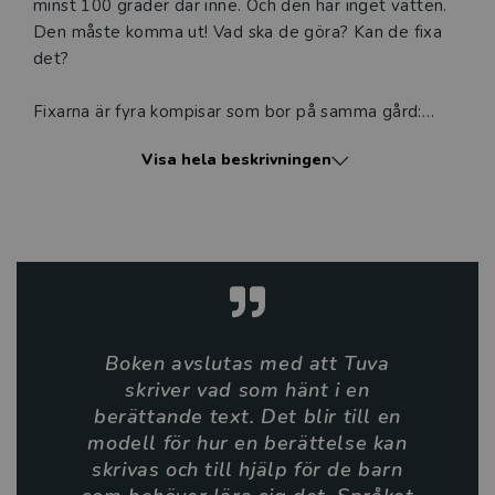
minst 100 grader där inne. Och den har inget vatten.
Den måste komma ut! Vad ska de göra? Kan de fixa
det?
Fixarna är fyra kompisar som bor på samma gård:
Bilal, Hiba, Rami och Tuva. De har alltid bott där och
Visa hela beskrivningen
är bra kompisar.
I varje bok ställs de inför ett problem som måste
fixas. Ibland klarar de det på egen hand, ofta får de
lite hjälp av Sonja som också bor på gården.
Lättlästa böcker från Nypon är ofta något kortare, har
alltid ett lättare språk och ett innehåll anpassat för
Boken avslutas med att Tuva
den tänkta läsarens ålder. Nypons böcker är indelade
skriver vad som hänt i en
i sex nivåer. Böckerna i serien Fixaren ligger på nivå 2
berättande text. Det blir till en
av 6.
modell för hur en berättelse kan
skrivas och till hjälp för de barn