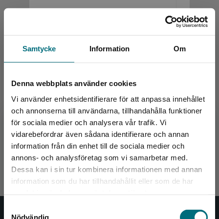
Samtycke
Information
Om
Denna webbplats använder cookies
Mina känslor och jag: Lätta
Jag och 
Vi använder enhetsidentifierare för att anpassa innehållet
boken om glädje, sorg och allt
och annonserna till användarna, tillhandahålla funktioner
däremellan
Svirsky, Li
för sociala medier och analysera vår trafik. Vi
Begränsad fraktregion
vidarebefordrar även sådana identifierare och annan
Svirsky, Liv
information från din enhet till de sociala medier och
160 kr
inkl. moms
annons- och analysföretag som vi samarbetar med.
Exkl. moms: 151 kr
Dessa kan i sin tur kombinera informationen med annan
information som du har tillhandahållit eller som de har
Det verkar som att du besöker
samlat in när du har använt deras tjänster.
nyponochviljaforlag.se via en enhet utanför
Samtyckesval
Sverige. Vi erbjuder inte leveranser utanför
Nödvändig