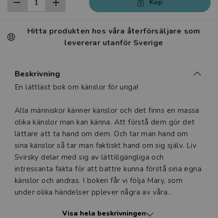
Köp
Hitta produkten hos våra återförsäljare som
levererar utanför Sverige
Beskrivning
Beskrivning
En lättläst bok om känslor för unga!
Alla människor känner känslor och det finns en massa
olika känslor man kan känna. Att förstå dem gör det
lättare att ta hand om dem. Och tar man hand om
sina känslor så tar man faktiskt hand om sig själv. Liv
Svirsky delar med sig av lättillgängliga och
intressanta fakta för att bättre kunna förstå sina egna
känslor och andras. I boken får vi följa Mary, som
under olika händelser pplever några av våra
vanligaste känslor - glädje, rädsla, sorg, ilska, skam
Visa hela beskrivningen
och kärlek. Här finns även konkreta tips för hur man