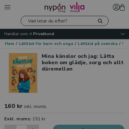
Handlar som:
Privatkund
Hem
/
Lättläst för barn och unga
/
Lättläst på svenska
/
Fak
Mina känslor och jag: Lätta
boken om glädje, sorg och allt
däremellan
160 kr
inkl. moms
Exkl. moms:
151 kr