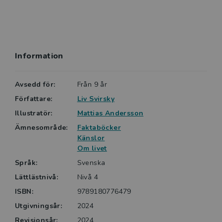
själv kan hantera stora känslor.
Liv Svirsky är legitimerad psykolog och
psykoterapeut, handledare i kognitiv beteendeterapi
Information
och författare. Hon har lång erfarenhet av att arbeta
inom barn- och ungdomspsykiatrin.
Avsedd för:
Från 9 år
Författare:
Liv Svirsky
Illustratör:
Mattias Andersson
Ämnesområde:
Faktaböcker
Känslor
Om livet
Språk:
Svenska
Lättlästnivå:
Nivå 4
ISBN:
9789180776479
Utgivningsår:
2024
Revisionsår:
2024