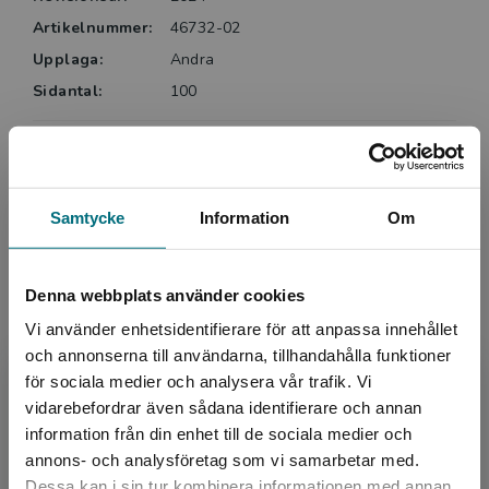
Artikelnummer:
46732-02
Upplaga:
Andra
Sidantal:
100
Köp- och leveransvillkor
Samtycke
Information
Om
Upphovspersoner
Denna webbplats använder cookies
Vi använder enhetsidentifierare för att anpassa innehållet
och annonserna till användarna, tillhandahålla funktioner
för sociala medier och analysera vår trafik. Vi
Begränsad fraktregion
vidarebefordrar även sådana identifierare och annan
Författare
information från din enhet till de sociala medier och
annons- och analysföretag som vi samarbetar med.
Liv Svirsky
Dessa kan i sin tur kombinera informationen med annan