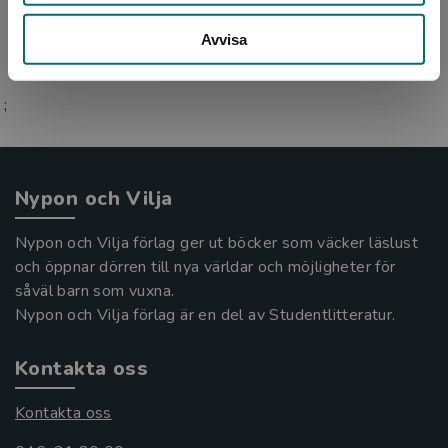
Avvisa
;
Nypon och Vilja
Nypon och Vilja förlag ger ut böcker som väcker läslust
och öppnar dörren till nya världar och möjligheter för
såväl barn som vuxna.
Nypon och Vilja förlag är en del av Studentlitteratur.
Kontakta oss
Kontakta oss