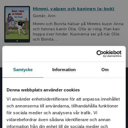
Mimmi, valpen och kaninen (e-bok)
Gomér, Ann
Mimmi och Bonita hälsar på Mimmis kusin Anna
och hennes kanin Olle. Olle är rolig. Han kan
hoppa över hinder. Kusinerna ser på när Olle
och Bonita ...
Samtycke
Information
Om
Nypon och Vilja
Denna webbplats använder cookies
Nypon och Vilja förlag ger ut böcker som väcker läslust
Vi använder enhetsidentifierare för att anpassa innehållet
och öppnar dörren till nya världar och möjligheter för
och annonserna till användarna, tillhandahålla funktioner
såväl barn som vuxna.
för sociala medier och analysera vår trafik. Vi
Nypon och Vilja förlag är en del av Studentlitteratur.
Begränsad fraktregion
vidarebefordrar även sådana identifierare och annan
information från din enhet till de sociala medier och