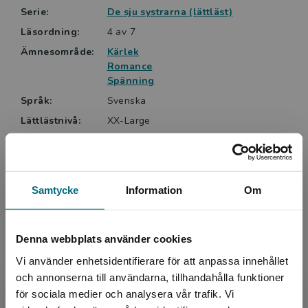
Serie:
De sju systrarna (lättläst)
Översatt och bearbetad av Hanna Wallsten.
Läsordning:
4 av 7
Ämnesområde:
Kärlek
Romance
Spänning
Språk:
Svenska
Lättlästnivå:
XX-Large
LIX:
27
ISBN:
9789179711368
Utgivningsår:
2021
Samtycke
Information
Om
Artikelnummer:
46743-01
Upplaga:
Första
Denna webbplats använder cookies
Sidantal:
190
Vi använder enhetsidentifierare för att anpassa innehållet
och annonserna till användarna, tillhandahålla funktioner
Köp- och leveransvillkor
för sociala medier och analysera vår trafik. Vi