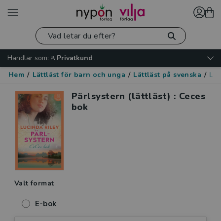
Handlar som:
Privatkund
Hem
/
Lättläst för barn och unga
/
Lättläst på svenska
/
Lät
Pärlsystern (lättläst) : Ceces
bok
Valt format
E-bok