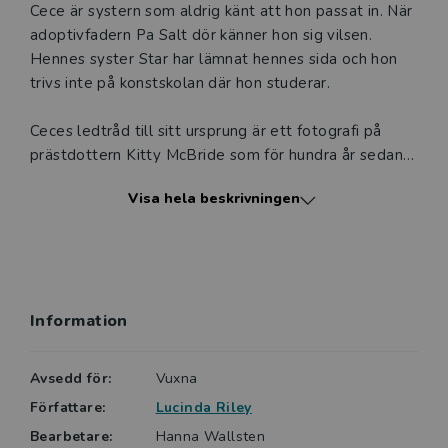
Cece är systern som aldrig känt att hon passat in. När
adoptivfadern Pa Salt dör känner hon sig vilsen.
Hennes syster Star har lämnat hennes sida och hon
trivs inte på konstskolan där hon studerar.
Ceces ledtråd till sitt ursprung är ett fotografi på
prästdottern Kitty McBride som för hundra år sedan
reste till Australien som sällskapsdam. Cece hoppar
Visa hela beskrivningen
av sina studier för att resa i Kittys spår.
På sin resa träffar hon den mystiske mannen Ace som
känner sig lika ensam som Cece. De känner en stark
samhörighet, men Ace bär på mörka hemligheter…
Information
När Cece når Alice Springs i Australien känner hon en
tillhörighet hon aldrig tidigare känt. Hennes
Avsedd för:
Vuxna
kreativitet väcks till liv igen. Har hon äntligen hittat
Författare:
Lucinda Riley
hem?
Bearbetare:
Hanna Wallsten