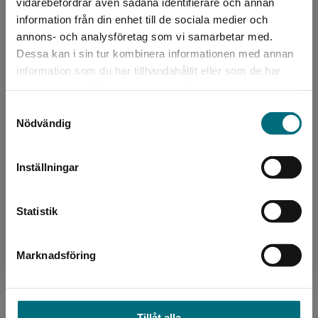
Begränsad fraktregion
vidarebefordrar även sådana identifierare och annan
information från din enhet till de sociala medier och
Upphovspersoner
annons- och analysföretag som vi samarbetar med.
Dessa kan i sin tur kombinera informationen med annan
information som du har tillhandahållit eller som de har
Det verkar som att du besöker
samlat in när du har använt deras tjänster.
nyponochviljaforlag.se via en enhet utanför
Samtyckesval
Sverige. Vi erbjuder inte leveranser utanför
Nödvändig
Sverige. För att kunna slutföra ett köp måste
leveransadressen vara i Sverige.
Bearbetare
Inställningar
Hanna Wallsten
Kontakta kundservice
Statistik
Marknadsföring
Stäng
Författare
Tillåt alla