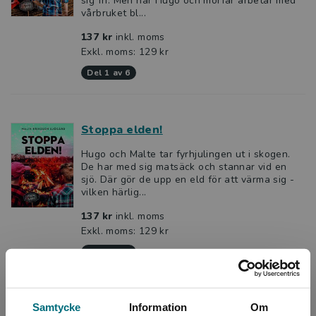
sig fri. Men när Hugo och morfar arbetar med
vårbruket bl...
137 kr
inkl. moms
Exkl. moms: 129 kr
del 1 av 6
Stoppa elden!
Hugo och Malte tar fyrhjulingen ut i skogen.
De har med sig matsäck och stannar vid en
sjö. Där gör de upp en eld för att värma sig -
vilken härlig...
137 kr
inkl. moms
Exkl. moms: 129 kr
del 2 av 6
Samtycke
Information
Om
Ensam på gården