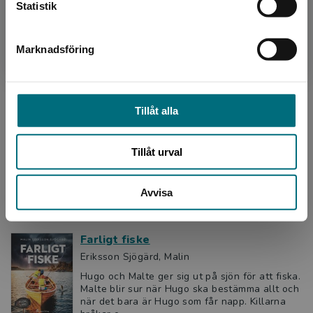
del 4 av 6
Statistik
Marknadsföring
Stäng
Traktorrally
Eriksson Sjögärd, Malin
Malte visar Hugo en film från ett traktorrally.
Där kör många fina gamla traktorer! På
Tillåt alla
morfars gård hittar de en Grålle, en gammal
traktor som inte...
Tillåt urval
137 kr
inkl. moms
Exkl. moms: 129 kr
Avvisa
del 5 av 6
Farligt fiske
Eriksson Sjögärd, Malin
Hugo och Malte ger sig ut på sjön för att fiska.
Malte blir sur när Hugo ska bestämma allt och
när det bara är Hugo som får napp. Killarna