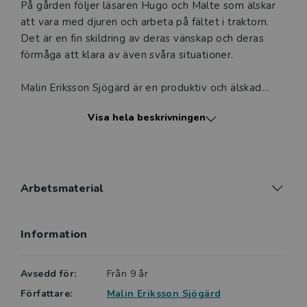
På gården följer läsaren Hugo och Malte som älskar
att vara med djuren och arbeta på fältet i traktorn.
Det är en fin skildring av deras vänskap och deras
förmåga att klara av även svåra situationer.
Malin Eriksson Sjögärd är en produktiv och älskad
barnboksförfattare. Hon brinner för barn- och
Visa hela beskrivningen
ungdomslitterära frågor och lättläst, och arbetar
läsfrämjande på olika sätt.
Sagt om Rädda gården!:
Rädda gården! har en klockren målgrupp i alla de
Arbetsmaterial
lässvaga, traktortokiga pojkar som hellre är i
maskinhallen än i skolan. /…/ Boken passar både på
Information
mellan- och högstadiet.
Camilla Appelgren, BTJ-häfte nr 20/2021
Avsedd för:
Från 9 år
Sagt om Stoppa elden!:
Författare:
Malin Eriksson Sjögärd
Hugos tankar och känslor gestaltas träffsäkert och