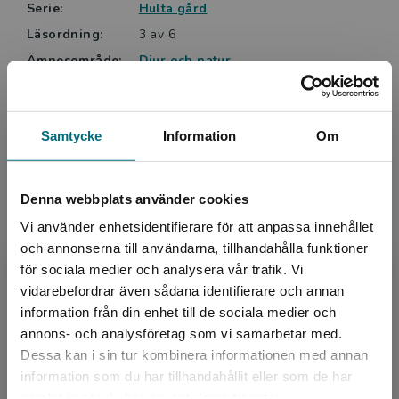
Serie:
Hulta gård
äkta./…/Berättelsen är kort och lättläst, men här finns
Läsordning:
3 av 6
både dramatik, spänning, nyanserade karaktärer och
fint skildrade lantliga miljöer.
Ämnesområde:
Djur och natur
Helene Ehriander, BTJ-häfte nr 7/2022
Motorer
Vänskap
Språk:
Svenska
Samtycke
Information
Om
Lättlästnivå:
Nivå 2
LIX:
13
Denna webbplats använder cookies
ISBN:
9789179878788
Utgivningsår:
2023
Vi använder enhetsidentifierare för att anpassa innehållet
och annonserna till användarna, tillhandahålla funktioner
Artikelnummer:
45921-01
för sociala medier och analysera vår trafik. Vi
Upplaga:
Första
Begränsad fraktregion
vidarebefordrar även sådana identifierare och annan
Sidantal:
52
information från din enhet till de sociala medier och
annons- och analysföretag som vi samarbetar med.
Köp- och leveransvillkor
Dessa kan i sin tur kombinera informationen med annan
information som du har tillhandahållit eller som de har
Det verkar som att du besöker
samlat in när du har använt deras tjänster.