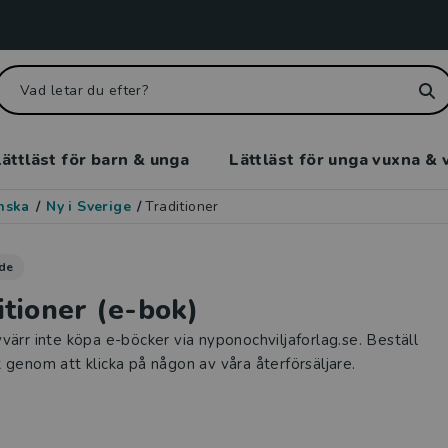
ättläst för barn & unga
Lättläst för unga vuxna & 
enska
/
Ny i Sverige
/
Traditioner
de
itioner (e-bok)
värr inte köpa e-böcker via nyponochviljaforlag.se. Beställ
 genom att klicka på någon av våra återförsäljare.