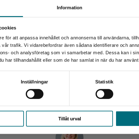
Begränsad fraktregion
firar vi? Finns det något som kan ses som typiskt svenskt?
Information
n får läsaren veta mer om svenska seder, traditioner och
cookies
ället. Den tar upp rättigheter, skyldigheter, egenheter
e för att anpassa innehållet och annonserna till användarna, tillh
Det verkar som att du besöker nyponochviljaforlag.se via
a som bor i Sverige. Serien är skriven av Eva Bernhardtson
vår trafik. Vi vidarebefordrar även sådana identifierare och anna
en enhet utanför Sverige. Vi erbjuder inte leveranser
exter för sfi. Böckerna har ett stort bildmaterial för att
nnons- och analysföretag som vi samarbetar med. Dessa kan i sin
utanför Sverige. För att kunna slutföra ett köp måste
har tillhandahållit eller som de har samlat in när du har använt 
leveransadressen vara i Sverige.
Kontakta kundservice
Inställningar
Statistik
Upphovspersoner
Stäng
Tillåt urval