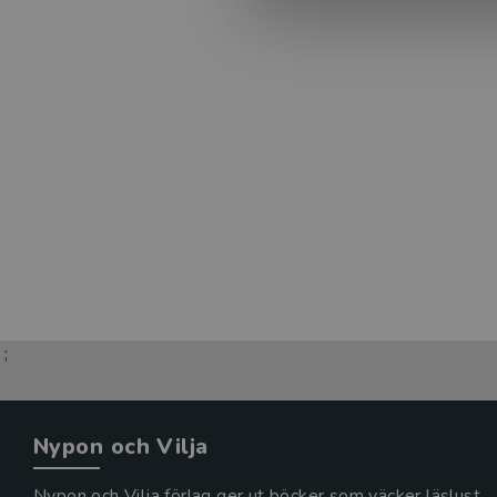
;
Nypon och Vilja
Nypon och Vilja förlag ger ut böcker som väcker läslust