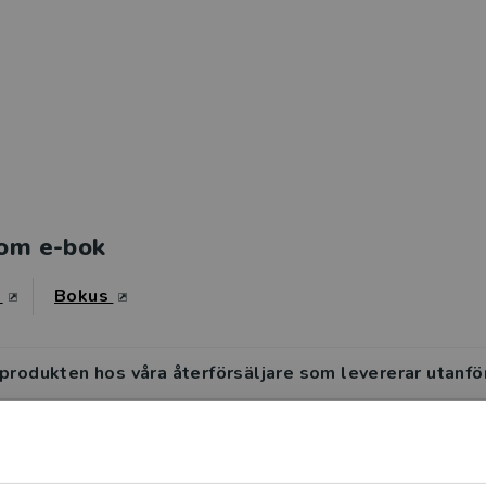
om e-bok
s
Bokus
 produkten hos våra återförsäljare som levererar utanfö