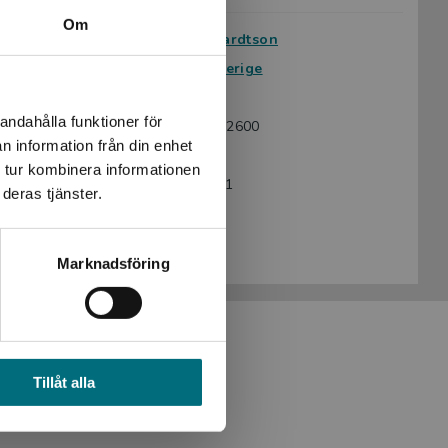
Om
Författare:
Eva Bernhardtson
Serie:
Lätt om Sverige
Språk:
Svenska
andahålla funktioner för
ISBN:
9789179712600
n information från din enhet
Utgivningsår:
2021
 tur kombinera informationen
Artikelnummer:
46863-EB01
deras tjänster.
Upplaga:
Första
Sidantal:
51
Marknadsföring
Tillåt alla