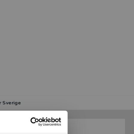
r Sverige
Information